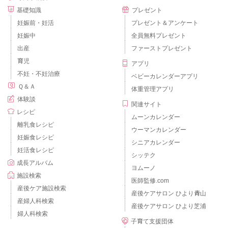
基礎知識
プレゼント
妊娠前・妊活
プレゼント＆アンケート
妊娠中
全員無料プレゼント
出産
ファーストプレゼント
育児
アプリ
不妊・不妊治療
ベビーカレンダーアプリ
Ｑ＆Ａ
体重管理アプリ
体験談
関連サイト
レシピ
ムーンカレンダー
離乳食レシピ
ウーマンカレンダー
妊娠食レシピ
シニアカレンダー
妊活食レシピ
シッテク
成長アルバム
ヨムーノ
施設検索
医師監修.com
産後ケア施設検索
産後ケアサロン ひより青山
産婦人科検索
産後ケアサロン ひより芝浦
婦人科検索
子育て支援団体