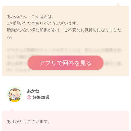
あかねさん、こんばんは。
ご相談いただきありがとうございます。
胎動が少ない様な印象があり、ご不安なお気持ちになりました
ね。
ママさんが胎動のチェックを行うことは、赤ちゃんの健康を知
る上で極めて重要です。
アプリで回答を見る
楽な姿勢で座ったり、横になったりして、赤ちゃんの様子に集
中してみます。
赤ちゃんは胎内で寝たり起きたりを繰り返していますよ。
また、週数的には、赤ちゃんの位置でも感じ方に差異があるで
しょう。
あかね
個人差がありますが、平均すると20分ー40分程度では胎動を感
妊娠28週
じると考えます。
・胎動が極端に減ったり感じにくい
ありがとうございます。
・胎動が急に弱くなった
・不安感や違和感をママさんが感じる