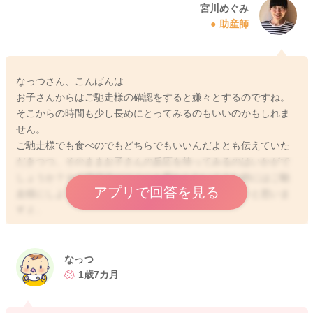
宮川めぐみ
助産師
なっつさん、こんばんは
お子さんからはご馳走様の確認をすると嫌々とするのですね。
そこからの時間も少し長めにとってみるのもいいのかもしれま
せん。
ご馳走様でも食べのでもどちらでもいいんだよとも伝えていた
だきつつ、そのままお子さんの反応を待ってみるのはいかがで
しょうか？その後状況がどうにも変わらないような時にはご馳
アプリで回答を見る
走様にしようかと伝えて片付けをしていただいていいと思いま
すよ。
よかったら参考になさってみてください。
どうぞよろしくおねがいします。
なっつ
1歳7カ月