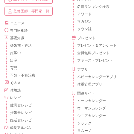
名前ランキング検索
監修医師・専門家一覧
アワード
マガジン
ニュース
タウン誌
専門家相談
基礎知識
プレゼント
妊娠前・妊活
プレゼント＆アンケート
妊娠中
全員無料プレゼント
出産
ファーストプレゼント
育児
アプリ
不妊・不妊治療
ベビーカレンダーアプリ
Ｑ＆Ａ
体重管理アプリ
体験談
関連サイト
レシピ
ムーンカレンダー
離乳食レシピ
ウーマンカレンダー
妊娠食レシピ
シニアカレンダー
妊活食レシピ
シッテク
成長アルバム
ヨムーノ