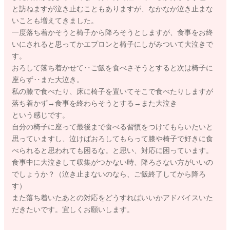
と訪ねますが泣き止むこともありますが、なかなか泣き止まな
いことも増えてきました。
一度落ち着かそうと椅子から降ろそうとしますが、食事をお終
いにされると思ってかエプロンと椅子にしがみついて大泣きで
す。
おろして落ち着かせて‥ご飯を食べさそうとすると次は椅子に
座らず‥また大泣き。
私の膝で食べたり、床に椅子を置いてそこで食べたりしますが
落ち着かず→食事を終わらそうとする→また大泣き
という感じです。
自分の椅子に座って最後まで食べる習慣をつけてもらいたいと
思っていますし、泣けばおろしてもらって膝や椅子で好きに食
べられると思われても困るな。と思い、対応に困っています。
食事中に大泣きして収集がつかない時、降ろさない方がいいの
でしょうか？（泣き止まないのなら、ご飯終了してから降ろ
す）
また落ち着いたあとの対応をどうすればいいかアドバイスいた
だきたいです。宜しくお願いします。