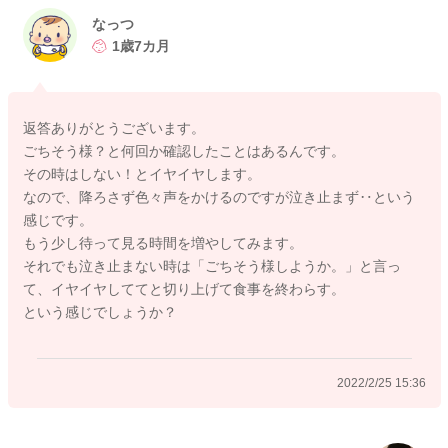
あまり泣き止まずに、ご飯どころではないようなことがあるよ
なっつ
うでしたら、ご馳走さま？と確認をされた上で片付けをしてい
1歳7カ月
ただくのも良いと思います。
泣き出しても少し待ってみる時間を増やしてみるのもいいのか
もしれませんね。
返答ありがとうございます。
お子さんなりに泣ききって少し落ち着くのを待ってみるのもい
ごちそう様？と何回か確認したことはあるんです。
いのかもしれません。
その時はしない！とイヤイヤします。
それでもどうにも拉致があかないとなった時にはご馳走様にし
なので、降ろさず色々声をかけるのですが泣き止まず‥という
ようか？と確認をされておしまいにされるといいと思います。
感じです。
もう少し待って見る時間を増やしてみます。
何かどういう状況になると泣き出すのか傾向のようなものが見
それでも泣き止まない時は「ごちそう様しようか。」と言っ
つかるといいですね。
て、イヤイヤしててと切り上げて食事を終わらす。
という感じでしょうか？
よかったら参考になさってみてください。
どうぞよろしくおねがいします。
2022/2/25 15:36
2022/2/25 8:07