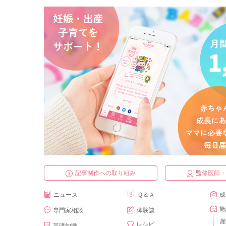
記事制作への取り組み
監修医師
ニュース
Ｑ＆Ａ
成
施
専門家相談
体験談
産
レシピ