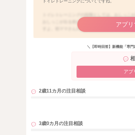
トイレトレーニングについてですね。
トイレトレーニングの段階としては、おしっこ
おしっこが出る前に教えてくれる→トイレでお
アプリ
すよ。初ママさんのお子さんは、おしっこが出
て、おまるに誘ってみてくださいね。最初は自
しっこが出る間隔やサインをみて誘ってくださ
＼【即時回答】新機能「専門
は、落ち着かなくてもぞもぞしている、股間を
で、お子さんのご様子で、このようなサインが
もしれませんね。よろしければお試しください
るということが訓練されてしまっている状態で
アプ
がかかることもありますよね。ですので、あま
ングを見ておしっこが出る前におまるやトイレ
2歳11カ月の
注目相談
きますので、おしっこをおむつにする習慣から
びついてきます。しばらくは根気が必要ですが
らないので、ママさんがお子さんのご様子をよ
も
3歳0カ月の
注目相談