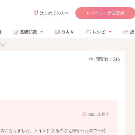
ログイン／新規登録
はじめての方へ
談
基礎知識
Ｑ＆Ａ
レシピ
成
ない
閲覧数：516
2歳11カ月
拒否になりました。トイレに入るのさえ嫌がったので一時