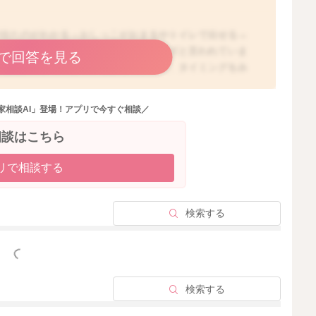
が出たのがわかる→おしっこがおまるやトイレで出せる→
しっこができる、と進めていくとスムーズと言われていま
で回答を見る
る感覚がわかってきているようですので、タイミングをみ
分からおしっこと言ってくれないことも多いですので、お
いね。お子さんがおしっこをしたいサインとして多いの
家相談AI」登場！アプリで今すぐ相談／
触る、動きが止まる、何かの影に隠れるなどがありますの
見られた時には、おまるに誘ってあげると、やりやすいか
相談はこちら
ね。また、お子さんの中では、今はおしっこ＝オムツにす
す。一度確立された習慣を変えるのは、大人でも少し時間
リで相談する
り焦らずに、まずはママさんがお子さんのご様子やタイミ
に誘ってあげてくださいね。そのうち身体と脳が繋がって
、おしっこが出そうになる＝トイレに行くということが結
検索する
、お子さんはどうしても手をかけないとできるようにはな
く見て、トイレに誘導してあげてくださいね。
っと見る
検索する
2022/2/24 5:25