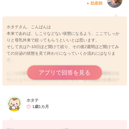
助産師
ホタテさん、こんばんは
本来であれば、しこりなどない状態になるよう、ここでしっか
りと母乳外来で絞ってもらうといいとは思います。
そして次は7~10日ほど開けて絞り、その後2週間ほど開けてみ
ての分泌の状態を見て終わりになっていくか流れにはなりま
す。
アプリで回答を見る
しこりの状態もわからないこともありますので、今後吸収され
ていくようになるかわからないのですが、絞る期間が出来るだ
け時間を開けて絞るようにされた方がいいと思います。
お胸の状態をしっかりと見てもらった方が安心なようには思い
ました。
ホタテ
1歳1カ月
よかったら参考になさってください。
どうぞよろしくお願いいたします。