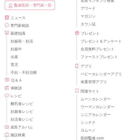
名前ランキング検索
監修医師・専門家一覧
アワード
マガジン
ニュース
タウン誌
専門家相談
基礎知識
プレゼント
妊娠前・妊活
プレゼント＆アンケート
妊娠中
全員無料プレゼント
出産
ファーストプレゼント
育児
アプリ
不妊・不妊治療
ベビーカレンダーアプリ
Ｑ＆Ａ
体重管理アプリ
体験談
関連サイト
レシピ
ムーンカレンダー
離乳食レシピ
ウーマンカレンダー
妊娠食レシピ
シニアカレンダー
妊活食レシピ
シッテク
成長アルバム
ヨムーノ
施設検索
医師監修.com