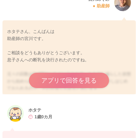
助産師
ホタテさん、こんばんは
助産師の宮川です。
ご相談をどうもありがとうございます。
息子さんへの断乳を決行されたのですね。
元々の回数が2~3回だったということで、もう少し減らした状態
アプリで回答を見る
から始められていた方が楽だったかと思います。しかしはじめ
ておられるので、その分張りも出ると思います。
ホタテさんのお胸の状態がわからないこともありますので、抱
っこをするのもお辛いようでしたら、一度絞っていただき、さ
らに時間を明けて絞っていくようにされるのもいいと思いま
ホタテ
す。そうして絞る感覚をさらに開けていき、まる3日触らないで
1歳0カ月
いられるようにして見ていただくといいかもしれません。
そしてトラブルもあったりしたということなので、お近くの母
乳外来でもしっかりとしこりなどないか見てもらってみるとい