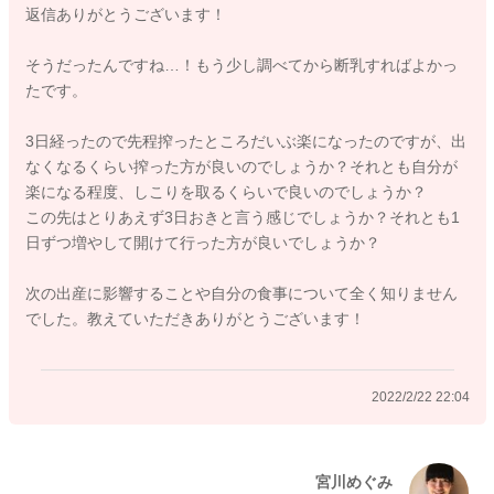
返信ありがとうございます！
いと思います。
しこりなどない状態で終われる方が、次にまたお子さんを出産
そうだったんですね…！もう少し調べてから断乳すればよかっ
をされて授乳をされるときにトラブルが起こりにくくなりま
たです。
す。
ホタテさんのお食事の量を控えていただくことでも生産量が抑
3日経ったので先程搾ったところだいぶ楽になったのですが、出
えられるようになっていきますので、調整をして見ていただけ
なくなるくらい搾った方が良いのでしょうか？それとも自分が
たらと思います。
楽になる程度、しこりを取るくらいで良いのでしょうか？
この先はとりあえず3日おきと言う感じでしょうか？それとも1
よかったら参考になさってください。
日ずつ増やして開けて行った方が良いでしょうか？
どうぞよろしくおねがいします。
次の出産に影響することや自分の食事について全く知りません
でした。教えていただきありがとうございます！
2022/2/21 20:31
2022/2/22 22:04
宮川めぐみ