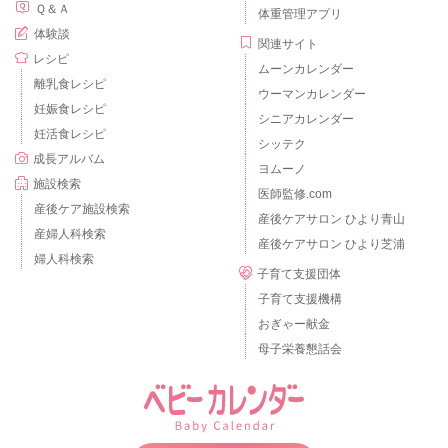
Ｑ＆Ａ
体重管理アプリ
体験談
関連サイト
レシピ
ムーンカレンダー
離乳食レシピ
ウーマンカレンダー
妊娠食レシピ
シニアカレンダー
妊活食レシピ
シッテク
成長アルバム
ヨムーノ
施設検索
医師監修.com
産後ケア施設検索
産後ケアサロン ひより青山
産婦人科検索
産後ケアサロン ひより芝浦
婦人科検索
子育て支援団体
子育て支援機構
おぎゃー献金
母子栄養懇話会