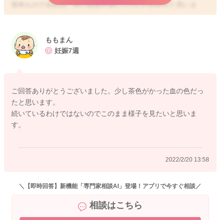
茶色ものであれば、古い出血が混じっていたのかなと思いま
す。
診察の刺激で出血をしていたものになるのかなと思いました。
ももまん
出血の程度がどんどん増えてくることがなければ、引き続き安
妊娠7週
静にしていただき、足元やお腹周りなど冷やさないようにして
いただき、様子を見て見ていただけたらと思います。
ご回答ありがとうございました。少し茶色がかった血の色だっ
どうぞよろしくおねがいします。
たと思います。
続いているわけではないのでこのまま様子を見たいと思いま
す。
2022/2/20 13:26
2022/2/20 13:58
＼【即時回答】新機能「専門家相談AI」登場！アプリで今すぐ相談／
相談はこちら