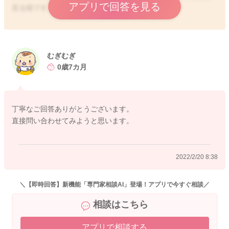
アプリで回答を見る
至る様です。
先生のご経験から、乳児でも安全と思われ、特例で使用するケ
ースもあるのかもしれませんが、助産師として、こちらのご相
談を明言することは難しいです。
むぎむぎ
大変申し訳ありませんが、薬剤の使用可否の指導に関しては、
0歳7カ月
法的に医師が薬剤師のみの独占業務になりますので、担当医師
か、かかりつけ薬局にご相談いただくか、製剤会社のお客様セ
ンターなどをご利用下さいますようお願い申し上げます。
丁寧なご回答ありがとうございます。
直接問い合わせてみようと思います。
https://www.info.pmda.go.jp/downfiles/guide/ph/730155_26997
09M2024_3_00G.pdf
2022/2/20 8:38
2022/2/19 22:48
＼【即時回答】新機能「専門家相談AI」登場！アプリで今すぐ相談／
相談はこちら
アプリで相談する