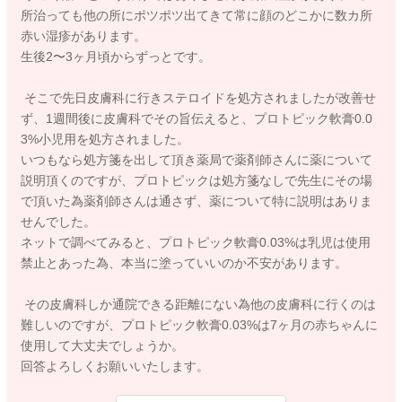
所治っても他の所にポツポツ出てきて常に顔のどこかに数カ所
赤い湿疹があります。
生後2〜3ヶ月頃からずっとです。
そこで先日皮膚科に行きステロイドを処方されましたが改善せ
ず、1週間後に皮膚科でその旨伝えると、プロトピック軟膏0.0
3%小児用を処方されました。
いつもなら処方箋を出して頂き薬局で薬剤師さんに薬について
説明頂くのですが、プロトピックは処方箋なしで先生にその場
で頂いた為薬剤師さんは通さず、薬について特に説明はありま
せんでした。
ネットで調べてみると、プロトピック軟膏0.03%は乳児は使用
禁止とあった為、本当に塗っていいのか不安があります。
その皮膚科しか通院できる距離にない為他の皮膚科に行くのは
難しいのですが、プロトピック軟膏0.03%は7ヶ月の赤ちゃんに
使用して大丈夫でしょうか。
回答よろしくお願いいたします。