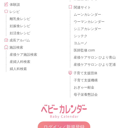
体験談
関連サイト
レシピ
ムーンカレンダー
離乳食レシピ
ウーマンカレンダー
妊娠食レシピ
シニアカレンダー
妊活食レシピ
シッテク
成長アルバム
ヨムーノ
施設検索
医師監修.com
産後ケア施設検索
産後ケアサロン ひより青山
産婦人科検索
産後ケアサロン ひより芝浦
婦人科検索
子育て支援団体
子育て支援機構
おぎゃー献金
母子栄養懇話会
ログイン／新規登録