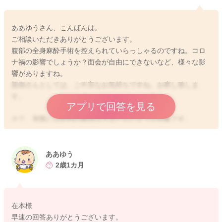
ああゆうさん、こんばんは。
ご相談いただきありがとうございます。
腹部の全身麻酔手術を控えられていらっしゃるのですね。コロ
ナ禍の影響でしょうか？面会が自由にできないなど、様々な影
響がありますね。
親御さんとしては、ご不安なお気持ちですね、お察し致しま
す。
アプリで回答を見る
さて、実際に口腔内の痛みはさほどないような印象です。
舌しょうたいの処置の後、普通に授乳なさっているお子さんが
多いように思います。
2歳ですから、ある程度のアクションは取れますし、何より小児
ああゆう
科病棟のナースはその辺りのプロですから、お任せいただいて
2歳1カ月
大丈夫かと思いますよ。
心配なこと、気にかけて欲しいことは、羅列して紙に書くなど
して、担当ナースにお渡しくださると、しっかり申し送られて
在本様
よろしいかと存じます。
早速の回答ありがとうございます。