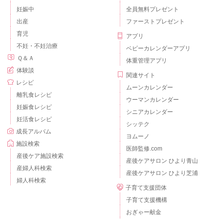
妊娠中
全員無料プレゼント
出産
ファーストプレゼント
育児
アプリ
不妊・不妊治療
ベビーカレンダーアプリ
Ｑ＆Ａ
体重管理アプリ
体験談
関連サイト
レシピ
ムーンカレンダー
離乳食レシピ
ウーマンカレンダー
妊娠食レシピ
シニアカレンダー
妊活食レシピ
シッテク
成長アルバム
ヨムーノ
施設検索
医師監修.com
産後ケア施設検索
産後ケアサロン ひより青山
産婦人科検索
産後ケアサロン ひより芝浦
婦人科検索
子育て支援団体
子育て支援機構
おぎゃー献金