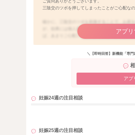
ご質問ありがとうございます。
三陰交のツボを押してしまったことがご心配な
確かに、三陰交のツボを刺激することで、お産
が、効果には個人差がありますし、今お腹の張
アプリ
ば、あまりご心配いらないように思いますよ。
いかと思うのですが、靴下を履いていただいて
ご安心くださいね。
＼【即時回答】新機能「専門
アプ
妊娠24週の
注目相談
も
妊娠25週の
注目相談