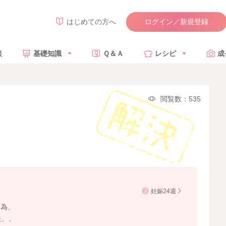
ログイン／新規登録
はじめての方へ
談
基礎知識
Ｑ＆Ａ
レシピ
成
閲覧数：535
妊娠24週
た為、
た、、