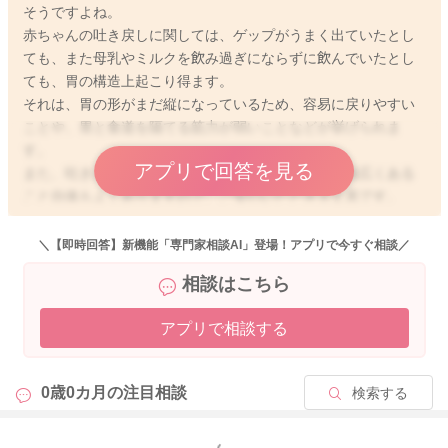
そうですよね。
赤ちゃんの吐き戻しに関しては、ゲップがうまく出ていたとし
ても、また母乳やミルクを飲み過ぎにならずに飲んでいたとし
2022/2/17 19:38
ても、胃の構造上起こり得ます。
それは、胃の形がまだ縦になっているため、容易に戻りやすい
ことや、胃と食道を隔てる筋力が弱いことなどが挙げられま
す。
アプリで回答を見る
また、吐き戻しが授乳直後〜数時間経過してからと幅広くある
こと自体もよくありますので、ご安心いただき大丈夫です。
現在の体重増加も、標準的な範囲内で経過していて、排尿回数
＼【即時回答】新機能「専門家相談AI」登場！アプリで今すぐ相談／
や排便回数はこれまで大きな変化なければ、あまり心配ないで
相談はこちら
しょう。
それであれば、吐いていたとしても、必要な栄養は摂取できて
アプリで相談する
おり、吐き戻しは生理的な範疇なのではないかと思います。
吐き戻しがあった後、少しご様子を見て、いつもと変わらなけ
0歳0カ月の
注目相談
検索する
れば授乳してみてOKです。