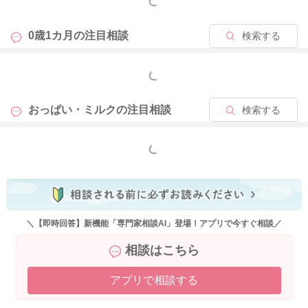
とは言え、吐き戻しが毎回のようにあり、心配な場合には、医
もっと見る
師の診察を受けてくださいね。
どうぞよろしくお願いします。
0歳1カ月の
注目相談
検索する
もっと見る
2022/2/17 21:29
おっぱい・ミルクの
注目相談
検索する
もっと見る
＼【即時回答】新機能「専門家相談AI」登場！アプリで今すぐ相談／
相談はこちら
アプリで相談する