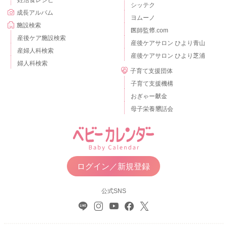
妊活食レシピ
シッテク
成長アルバム
ヨムーノ
施設検索
医師監修.com
産後ケア施設検索
産後ケアサロン ひより青山
産婦人科検索
産後ケアサロン ひより芝浦
婦人科検索
子育て支援団体
子育て支援機構
おぎゃー献金
母子栄養懇話会
ログイン／新規登録
公式SNS