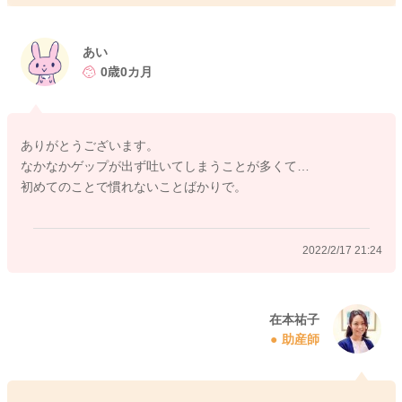
あげたり、後々吐き戻しを防ぐ効果があると言われます。
ですが、必ず出ないといけないものでもありませんので、お尻
を丸くするような姿勢で縦に抱っこして20分くらいご様子を見
あい
てもらうとよいのではないかと思います。
0歳0カ月
どうしても出ない場合には横向きに寝かしつけておけば心配な
いですよ。
ありがとうございます。
なかなかゲップが出ず吐いてしまうことが多くて…
また母乳では空気を哺乳瓶より飲みにくいと言われています。
初めてのことで慣れないことばかりで。
哺乳瓶で授乳している期間はゲップをチャレンジしていきまし
ょうね。
2022/2/17 21:24
具体的な方法はこちらをご覧になってみてくださいね。
どうぞよろしくお願いします。
https://baby-calendar.jp/smilenews/detail/6449
在本祐子
助産師
https://m.youtube.com/watch?v=q1k-RmgCQnA&list=PL5X6kc7
0Rx7CjSLazVhQd77gzNNAkJy1z&index=5