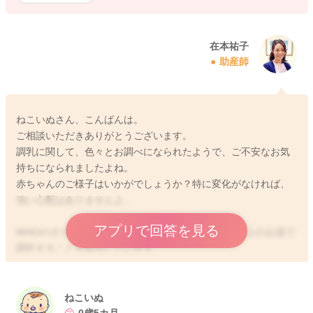
在本祐子
助産師
ねこいぬさん、こんばんは。
ご相談いただきありがとうございます。
調乳に関して、色々とお調べになられたようで、ご不安なお気
持ちになられましたよね。
赤ちゃんのご様子はいかがでしょうか？特に変化がなければ、
強い心配はありませんよ。
アプリで回答を見る
WHOのガイドラインにより、厚生労働省では70℃以上のお湯で
調乳することを提示しています。
このお湯は水道水もしくは、赤ちゃん用の調乳に適したとされ
る水にしてくださいね。
これは、鉱物による身体的な負担を避けるためと、種々の細菌
ねこいぬ
がミルクに入ってしまった場合や手指・哺乳瓶に菌が付着して