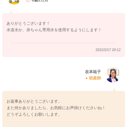
0歳5カ月
いた場合のリスクを軽減するためです。
ポイント
ありがとうございます！
・粉ミルクは70℃以上のお湯で調乳
水道水か、赤ちゃん専用水を使用するようにします！
・水道水か、赤ちゃん専用水を使用する
・調乳から時間が経過してしまったものは破棄
・使用後の哺乳瓶は、毎回その度に、洗剤と流水で汚れをしっ
2022/2/17 20:12
かり落としてから消毒する
などに留意しておきましょうね！
どうぞよろしくお願いします。
在本祐子
助産師
2022/2/17 19:05
お返事ありがとうございます。
また何かありましたら、お気軽にお声掛けくださいね！
どうぞよろしくお願いします。