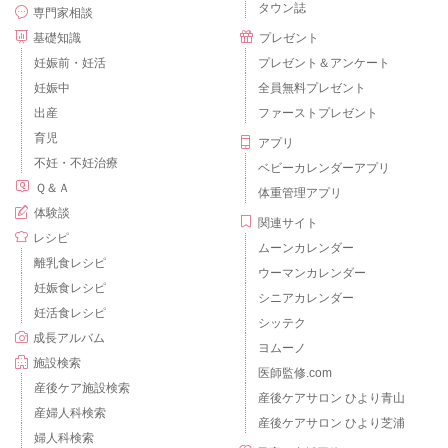
タウン誌
専門家相談
基礎知識
プレゼント
妊娠前・妊活
プレゼント＆アンケート
妊娠中
全員無料プレゼント
出産
ファーストプレゼント
育児
アプリ
不妊・不妊治療
ベビーカレンダーアプリ
Ｑ＆Ａ
体重管理アプリ
体験談
関連サイト
レシピ
ムーンカレンダー
離乳食レシピ
ウーマンカレンダー
妊娠食レシピ
シニアカレンダー
妊活食レシピ
シッテク
成長アルバム
ヨムーノ
施設検索
医師監修.com
産後ケア施設検索
産後ケアサロン ひより青山
産婦人科検索
産後ケアサロン ひより芝浦
婦人科検索