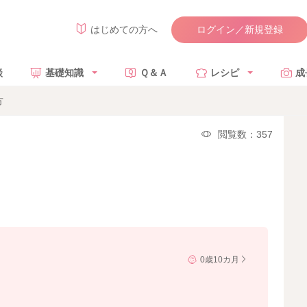
ログイン／新規登録
はじめての方へ
談
基礎知識
Ｑ＆Ａ
レシピ
成
方
閲覧数：357
0歳10カ月