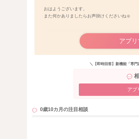
おはようございます。
また何かありましたらお声掛けくださいね☺︎
アプリ
＼【即時回答】新機能「専門
アプ
0歳10カ月の
注目相談
も