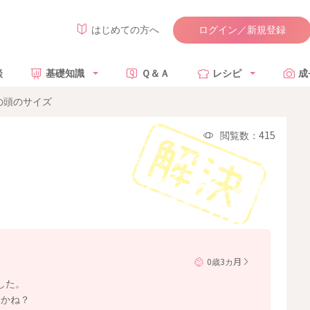
ログイン／新規登録
はじめての方へ
談
基礎知識
Ｑ＆Ａ
レシピ
成
の頭のサイズ
閲覧数：415
0歳3カ月
した。
すかね？