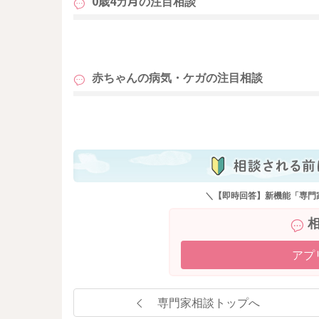
0歳4カ月の
注目相談
も
赤ちゃんの病気・ケガの
注目相談
も
＼【即時回答】新機能「専門
アプ
専門家相談トップへ