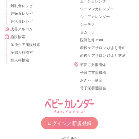
ムーンカレンダー
離乳食レシピ
ウーマンカレンダー
妊娠食レシピ
シニアカレンダー
妊活食レシピ
シッテク
成長アルバム
ヨムーノ
施設検索
医師監修.com
産後ケア施設検索
産後ケアサロン ひより青山
産婦人科検索
産後ケアサロン ひより芝浦
婦人科検索
子育て支援団体
子育て支援機構
おぎゃー献金
母子栄養懇話会
ログイン／新規登録
公式SNS