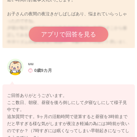
お子さんの夜間の夜泣きがしばしばあり、悩まれていらっしゃ
ったのですね。
夕寝が毎日コンスタントにあるのであれば、まずはそこから修
アプリで回答を見る
正してみるとよいかもですね。
生活リズム自体は非常に順調で、月齢としては良いと思いまし
た。
その前の昼寝も、3時前に切り上げておく方が夜間にスッと眠れ
uu
るかもですね。
0歳9カ月
夕寝している時間に、離乳食を食べさせておき、お風呂に入っ
てミルクを飲んで寝るパターンをチャレンジしてみても良いと
思いますよ！
ご回答ありがとうございます。
ここ数日、朝寝、昼寝を後ろ倒しにして夕寝なしにして様子見
夜間のミルクや抱っこ紐はどちらでも構わないですよ、お子さ
中です。
んがそれで眠れやすいならば、それでよいです。
追加質問です。9ヶ月の活動時間で逆算すると昼寝を3時前まで
抱っこ紐は直接抱っこよりも、ママさんのご負担も少ないです
だと早すぎる様な気がしますが夜泣き軽減の為には3時前が良い
ね。
のですか？（7時すぎには眠くなってしまい早朝起きになってし