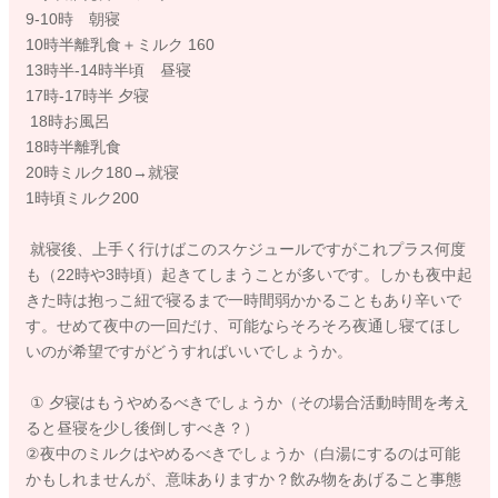
9-10時 朝寝
10時半離乳食＋ミルク 160
13時半-14時半頃 昼寝
17時-17時半 夕寝
18時お風呂
18時半離乳食
20時ミルク180→就寝
1時頃ミルク200
就寝後、上手く行けばこのスケジュールですがこれプラス何度
も（22時や3時頃）起きてしまうことが多いです。しかも夜中起
きた時は抱っこ紐で寝るまで一時間弱かかることもあり辛いで
す。せめて夜中の一回だけ、可能ならそろそろ夜通し寝てほし
いのが希望ですがどうすればいいでしょうか。
① 夕寝はもうやめるべきでしょうか（その場合活動時間を考え
ると昼寝を少し後倒しすべき？）
②夜中のミルクはやめるべきでしょうか（白湯にするのは可能
かもしれませんが、意味ありますか？飲み物をあげること事態