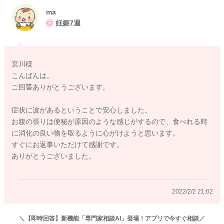
食べられる時に食べられそうなものを召し上がっていただくの
ma
でいいですよ。
妊娠7週
脂っこいものなども控えておかれる方がいいと思います。
胃腸が驚くこともあると思います。
宮川様
よかったら参考になさってみてください。
こんばんは。
どうぞよろしくお願いします。
ご回答ありがとうございます。
症状に波があるということで安心しました。
お腹の張りは便秘が原因のような感じがするので、食べれる時
2022/2/2 20:13
に消化の良い物を取るように心がけようと思います。
すぐにお返事いただけて感謝です。
ありがとうございました。
2022/2/2 21:02
＼【即時回答】新機能「専門家相談AI」登場！アプリで今すぐ相談／