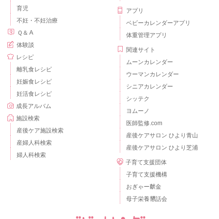
育児
アプリ
不妊・不妊治療
ベビーカレンダーアプリ
Ｑ＆Ａ
体重管理アプリ
体験談
関連サイト
レシピ
ムーンカレンダー
離乳食レシピ
ウーマンカレンダー
妊娠食レシピ
シニアカレンダー
妊活食レシピ
シッテク
成長アルバム
ヨムーノ
施設検索
医師監修.com
産後ケア施設検索
産後ケアサロン ひより青山
産婦人科検索
産後ケアサロン ひより芝浦
婦人科検索
子育て支援団体
子育て支援機構
おぎゃー献金
母子栄養懇話会