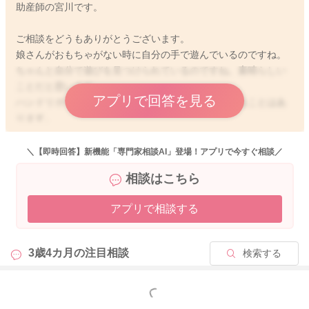
助産師の宮川です。
ご相談をどうもありがとうございます。
娘さんがおもちゃがない時に自分の手で遊んでいるのですね。
ちゃんと自分で遊びを見つけられているのですね。素晴らしい
ことだと思います。
アプリで回答を見る
ハンドリガードは月齢が大きくなってからもみられることはあ
ります。
異常なことではありません。
＼【即時回答】新機能「専門家相談AI」登場！アプリで今すぐ相談／
ご心配な時にはかかりつけの先生にご相談ください。
相談はこちら
どうぞよろしくおねがいします。
アプリで相談する
2022/1/31 9:05
3歳4カ月の
注目相談
検索する
もっと見る