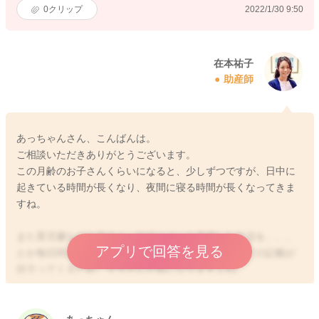
0
クリップ
2022/1/30 9:50
在本祐子
助産師
あっちゃんさん、こんばんは。
ご相談いただきありがとうございます。
この月齢のお子さんくらいになると、少しずつですが、日中に
起きている時間が長くなり、夜間に寝る時間が長くなってきま
すね。
また育児書などを見ると、生活リズムを意識した生活を、、、
アプリで回答を見る
とか毎日同じ時間にスケジュールを立てましょうなどの記載が
目立ってくるため、ママさんが気になりますよね。
朝起きる時間は一定にしていくと、体内時計がリセットされて
身体のリズムが規則化すると言われていますのでお勧めです。