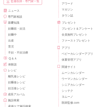
監修医師・専門家一覧
アワード
マガジン
ニュース
タウン誌
専門家相談
基礎知識
プレゼント
妊娠前・妊活
プレゼント＆アンケート
妊娠中
全員無料プレゼント
出産
ファーストプレゼント
育児
アプリ
不妊・不妊治療
ベビーカレンダーアプリ
Ｑ＆Ａ
体重管理アプリ
体験談
関連サイト
レシピ
ムーンカレンダー
離乳食レシピ
ウーマンカレンダー
妊娠食レシピ
シニアカレンダー
妊活食レシピ
シッテク
成長アルバム
ヨムーノ
施設検索
医師監修.com
産後ケア施設検索