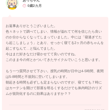
あっちゃん
0歳2カ月
ですが、それ以外の授乳やお昼寝などはお子さんの欲求に基づ
く生活動作ですので、意図して調整してもうまくいかない事が
ありますよね。
お返事ありがとうございました。
おっしゃる通り、今時期は寝る時間は気にしなくてよいので、
色々ネットで調べてしまい、情報が溢れてて何を信じたら良い
好きなだけ寝かせてよいです。
のか分からなくなってしまっていました。中には「寝過ぎてた
よく寝る場合には、授乳のタイミングで起こしてあげましょ
ら起こしましょう」とあり、せっかく寝てる2ヶ月の赤ちゃんを
う。
起こすなんて…と悩んでました。
今はまだ好きなだけ寝かせてて良いのですね。
大体半年くらいになると、昼夜逆転などダイナミックな生活リ
このまま今の何とかついてきたサイクルでいこうと思います。
ズムの変更はなくなってきますが、それまでは毎日日により違
いがあったとしても致し方ない部分もありますよ。
もう一つ質問させて下さい。授乳の時間が日中は4-5時間、夜間
今の時期は焦らずお子さんのご様子に合わせて、お子さん中心
は5-8時間と不規則に空いてしまいます。
のリズムで構いませんよ。
朝起きる時間も必ずしも定まらないのですが、寝てても７時に
はカーテンを開けて部屋を明るくするだけでも体内時計のリズ
ムが規則化するのに効果はありますか？？
2022/2/1 17:24