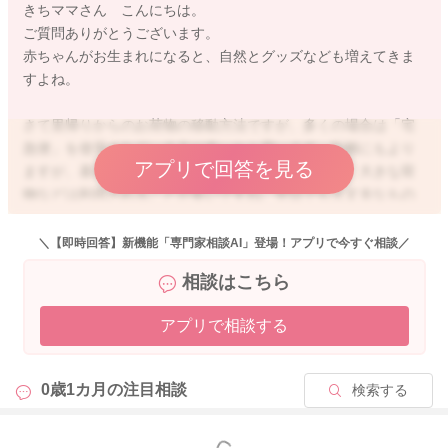
きちママさん こんにちは。
ご質問ありがとうございます。
赤ちゃんがお生まれになると、自然とグッズなども増えてきま
すよね。
さて里帰りからのお荷物の移動方法ですが、多くの場合は「宅
急便」を使用されている方が多いかと思います。距離にもより
アプリで回答を見る
ますが、基本的に翌日の希望時間を指定できるので、大きな荷
物などは利用されることが多いですね。翌日でも大丈夫なもの
として、ベビーバスなどは前日に早めに沐浴し、荷物を出すと
翌日に受け取ることができるので安心です。
＼【即時回答】新機能「専門家相談AI」登場！アプリで今すぐ相談／
ご自宅に戻られてすぐに使用されるお布団まわりと、授乳まわ
相談はこちら
りのものは優先的にトランクに入れていただくと安心です。
ママのお洋服や赤ちゃんのお着替えなどは荷物として発送され
アプリで相談する
るとトランクのスペースも確保できるのでおすすめです。
また距離が近いようであれば、大型タクシーやレンタカーなど
0歳1カ月の
注目相談
検索する
で運ばれるパターンもあります。
一度費用なども比べてチェックされてみてくださいね。
もっと見る