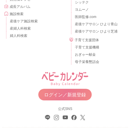
シッテク
成長アルバム
ヨムーノ
施設検索
医師監修.com
産後ケア施設検索
産後ケアサロン ひより青山
産婦人科検索
産後ケアサロン ひより芝浦
婦人科検索
子育て支援団体
子育て支援機構
おぎゃー献金
母子栄養懇話会
ログイン／新規登録
公式SNS