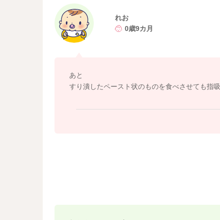
れお
0歳9カ月
あと
すり潰したペースト状のものを食べさせても指吸