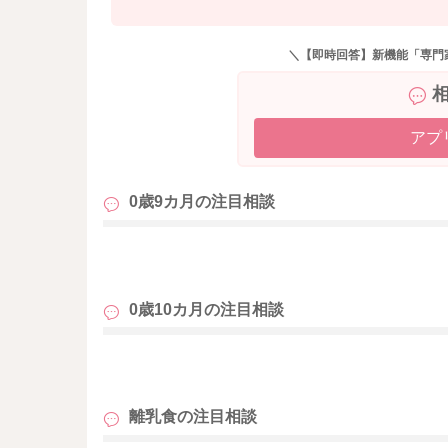
＼【即時回答】新機能「専門
アプ
0歳9カ月の
注目相談
も
0歳10カ月の
注目相談
も
離乳食の
注目相談