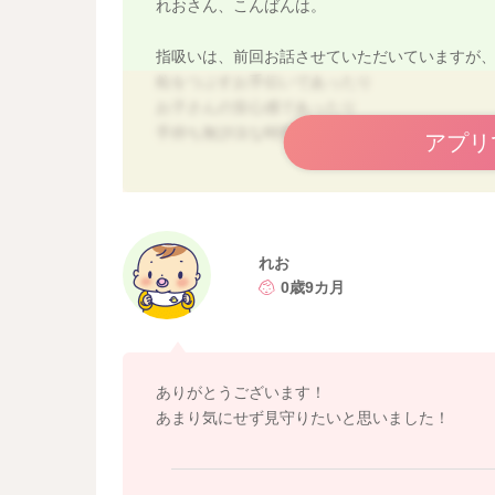
れおさん、こんばんは。
指吸いは、前回お話させていただいていますが
粒をつぶすお手伝いであったり
お子さんの安心感であったり
手持ち無沙汰な時間の遊びであったりと、理由
アプリ
今後、自分で食べるようになって、
手づかみや食具を持つようになると、指吸いが
無理にやめさせる必要はありませんが、お子さ
くなって、ママさんとしては、食べさせやすく
れお
よろしければお試しくださいね。
0歳9カ月
ありがとうございます！
あまり気にせず見守りたいと思いました！