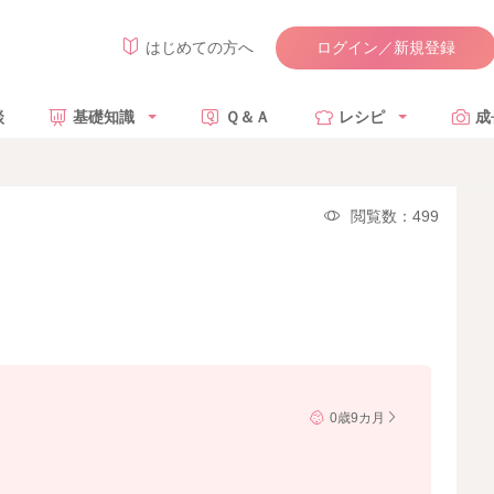
ログイン／新規登録
はじめての方へ
談
基礎知識
Ｑ＆Ａ
レシピ
成
閲覧数：499
0歳9カ月