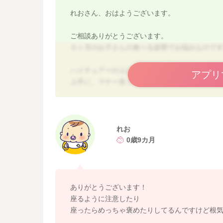
れおさん、おはようございます。
ご相談ありがとうございます。
９ヶ月のお子さんの食べる姿勢でお悩みなので
ハイチェアーの上に立ち上がってしまうことが
アプリ
上手に、マナー良く食べることは難しい時期で
しにはなりますが、食事中に座っていることも
また、よい行動、座って食べられているときは
めてくれるんだということを覚えてもらえると
褒められるのは大好きなお子さんも多いですし
れお
0歳9カ月
お子さんは立ち上がることで、普段とは違う景
時期なのだとおもいます。
指すいですが、ストレスだけが原因ではないで
ありがとうございます！
指をすうことで安心感を得ていたり、噛めない
座るように注意したり
無理にやめさせようとしなくて大丈夫です。
座ったらめっちゃ褒めたりしてるんですけど根
食べ物の固さや厚みを再度確認してみてくださ