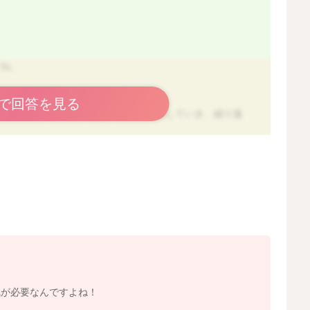
すね。
増えているのですね。
で回答を見る
はあると思いますよ。危ないことは注意していき、繰り返
覚えていけるとよいですね。
大袈裟なくらい褒めてあげ、どんな行動をするとママが褒
よいですね。
、次への意欲につなげていきましょう。
色がみえたり、自分ができるようになったことがうれしい
すよ。
食べ物などを一緒に潰そうとしていることも多いです。
気が必要なんですよね！
い。