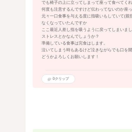
でも椅子の上に立ってしまって座って食べてくれ
何度も注意するんですけど伝わってないのか座
元々一口食事を与える度に指吸いもしていて(親指
なくなっていたんですか
ここ最近人差し指を吸うように戻ってしまいまし
ストレスとかなんでしょうか？
準備している食事は完食はします。
泣いてしまう時もあるけど泣きながらでも口を
どうかよろしくお願いします！
0
クリップ