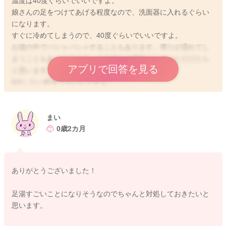
温度は40度ぐらいでいいですよ。
よかったら参考になさってみてください。
娘さんの足をつけてあげる程度なので、洗面器に入れるぐらい
どうぞよろしくお願いします。
になります。
すぐに冷めてしまうので、40度ぐらいでいいですよ。
お湯の中でパシャパシャすることもあります。周りが濡れてし
まうこともありますので、その辺りの用意もしていただけたら
2020/8/17 7:25
アプリで回答を見る
と思います。
5分しない程度でもいいですよ。
お膝の上に抱っこをしながら、よかったらお試しくださいね。
どうぞよろしくおねがいします。
まい
0歳2カ月
2020/8/17 10:26
ありがとうございました！
足湯すごいことになりそうなのでちゃんと対処しておきたいと
思います。