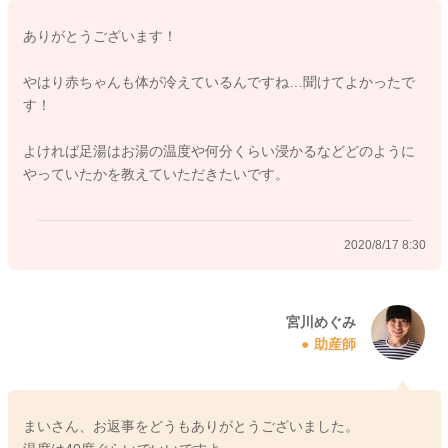
必要もあります。
ありがとうございます！
わたしのこどももお肌が弱く、汗をかくとすぐにふいたり、冷
やはり赤ちゃんも体が冷えているんですね…聞けてよかったで
房も使ったりして過ごしていましたが、やはり足などが冷えて
す！
いて汗をかきにくいようでした。他のお子さんに比べて汗が言
うほど出ていませんでした。
よければ足湯はお湯の温度や何分くらい浸かるなどどのように
なので冷房のお部屋にいるけれど、足湯をしてあげるようにし
やっていたかを教えていただきたいです。
て、冷えをとるようにしていました。そうすると汗をかくよう
になりました。
夏場、冷房が効いたお部屋の中では半袖に、レギンス、もしく
2020/8/17 8:30
はレッグウォーマーを履かせてあげていました。
そうすると多少汗をかきますが、ちょこちょこと濡れたタオル
で拭いてあげて乗り切っていました。
宮川めぐみ
助産師
お肌のために汗をかかない方が良いと思われますが、かけるよ
うになることで排毒を促せるようになり、汗腺を鍛えてあげら
れるようにもなると思います。
よかったら足湯をしてあげたりして、冷えを取ってあげられる
まいさん、お返事をどうもありがとうございました。
といいのではないかと思いました。