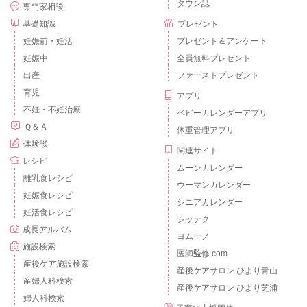
タウン誌
専門家相談
基礎知識
プレゼント
妊娠前・妊活
プレゼント＆アンケート
妊娠中
全員無料プレゼント
出産
ファーストプレゼント
育児
アプリ
不妊・不妊治療
ベビーカレンダーアプリ
Ｑ＆Ａ
体重管理アプリ
体験談
関連サイト
レシピ
ムーンカレンダー
離乳食レシピ
ウーマンカレンダー
妊娠食レシピ
シニアカレンダー
妊活食レシピ
シッテク
成長アルバム
ヨムーノ
施設検索
医師監修.com
産後ケア施設検索
産後ケアサロン ひより青山
産婦人科検索
産後ケアサロン ひより芝浦
婦人科検索