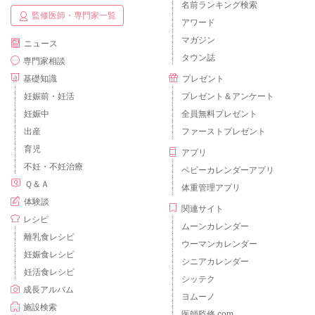
名前ランキング検索
監修医師・専門家一覧
アワード
マガジン
ニュース
タウン誌
専門家相談
基礎知識
プレゼント
妊娠前・妊活
プレゼント＆アンケート
妊娠中
全員無料プレゼント
出産
ファーストプレゼント
育児
アプリ
不妊・不妊治療
ベビーカレンダーアプリ
Ｑ＆Ａ
体重管理アプリ
体験談
関連サイト
レシピ
ムーンカレンダー
離乳食レシピ
ウーマンカレンダー
妊娠食レシピ
シニアカレンダー
妊活食レシピ
シッテク
成長アルバム
ヨムーノ
施設検索
医師監修.com