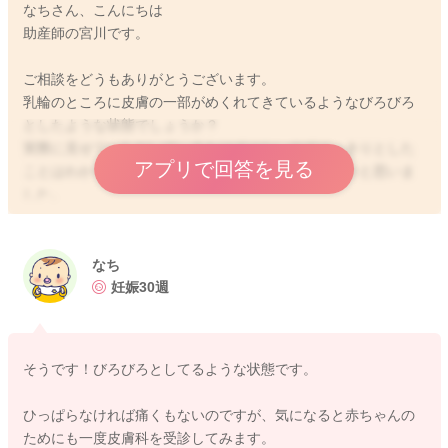
なちさん、こんにちは
助産師の宮川です。
ご相談をどうもありがとうございます。
乳輪のところに皮膚の一部がめくれてきているようなびろびろ
としたような状態でしょうか？
実際に見せていただいているわけではないのではっきりとした
アプリで回答を見る
ことはわからないのですが、いぼになるのではないかと思いま
した。
とても気になると思いますので、ご心配な時には皮膚科でも相
談をしてみていただけたらと思います。
どうぞよろしくお願いします。
なち
妊娠30週
2020/8/11 10:18
そうです！びろびろとしてるような状態です。
ひっぱらなければ痛くもないのですが、気になると赤ちゃんの
ためにも一度皮膚科を受診してみます。