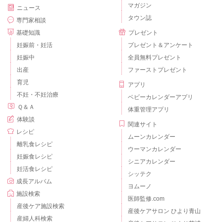
マガジン
ニュース
タウン誌
専門家相談
基礎知識
プレゼント
妊娠前・妊活
プレゼント＆アンケート
妊娠中
全員無料プレゼント
出産
ファーストプレゼント
育児
アプリ
不妊・不妊治療
ベビーカレンダーアプリ
Ｑ＆Ａ
体重管理アプリ
体験談
関連サイト
レシピ
ムーンカレンダー
離乳食レシピ
ウーマンカレンダー
妊娠食レシピ
シニアカレンダー
妊活食レシピ
シッテク
成長アルバム
ヨムーノ
施設検索
医師監修.com
産後ケア施設検索
産後ケアサロン ひより青山
産婦人科検索