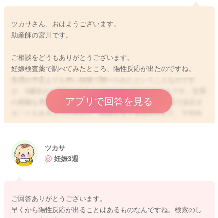
ツカサさん、おはようございます。
助産師の宮川です。
ご相談をどうもありがとうございます。
妊娠検査薬で調べてみたところ、陽性反応が出たのですね。
生理の予定よりも早い段階で調べられたということなのです
が、3週目から反応をするようになるものもあるようです。生理
アプリで回答を見る
の周期も早いということなので、妊娠をしてから10日で反応す
ることもあるようですので、時期を見て受診をされて、子宮内
の赤ちゃんがいてくれるのか確認をされてみてはいかがでしょ
うか？
ツカサ
よかったら参考になさってみてください。
妊娠3週
どうぞよろしくお願いします。
ご回答ありがとうございます。
早くから陽性反応が出ることはあるものなんですね。検索のし
2020/8/9 9:55