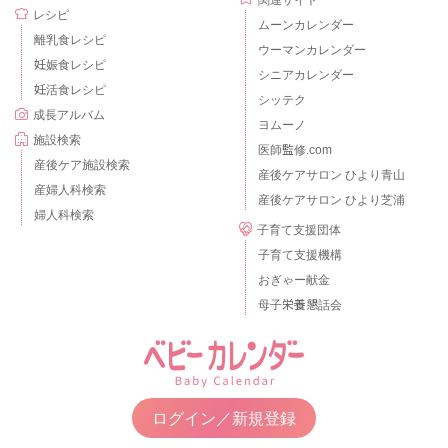
レシピ
ムーンカレンダー
離乳食レシピ
ウーマンカレンダー
妊娠食レシピ
シニアカレンダー
妊活食レシピ
シッテク
成長アルバム
ヨムーノ
施設検索
医師監修.com
産後ケア施設検索
産後ケアサロン ひより青山
産婦人科検索
産後ケアサロン ひより芝浦
婦人科検索
子育て支援団体
子育て支援機構
おぎゃー献金
母子栄養懇話会
ログイン／新規登録