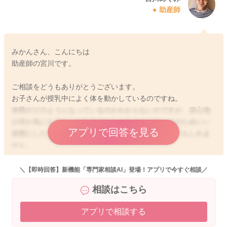
助産師
みかんさん、こんにちは
助産師の宮川です。
ご相談をどうもありがとうございます。
お子さんが授乳中によく体を動かしているのですね。
体勢がどのようになっているのかわからないのですが、居心地
が何か気になることがあるのかもしれませんね。そのためいい
アプリで回答を見る
状態にしたいと動いてもそもそしていることもあるかもしれま
せん。
お腹にたまっているガスが気になって、途中で止まるのか実際
＼【即時回答】新機能「専門家相談AI」登場！アプリで今すぐ相談／
の状況がわからないのですが、お腹に張りがあったりするよう
相談はこちら
でしたら、げっぷをしっかりと出すようにしてあげたり、綿棒
浣腸でガス抜きをしてあげることでもミルクの飲みが変わって
アプリで相談する
くることもあると思います。