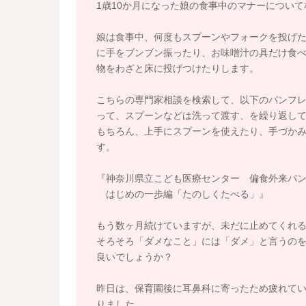
1歳10か月になった娘の食事中のマナーについ
娘は食事中、何度もスプーンやフォークを投げ
に手をブンブン振ったり、お味噌汁の具だけ食
物をわざと床に投げつけたりします。
こちらの専門家相談を検索して、以下のパンフ
って、スプーンなどは洗って渡す、を繰り返し
もちろん、上手にスプーンを使えたり、手づか
す。
『神奈川県立こども医療センター 偏食外来パ
はじめの一歩編「たのしくたべる」』
もう数ヶ月続けていますが、未だに止めてくれ
そろそろ「ダメなこと」には「ダメ」と言うの
良いでしょうか？
昨日は、保育園後に耳鼻科に寄ったため疲れて
りました。