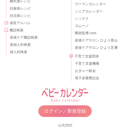
離乳食レシピ
ウーマンカレンダー
妊娠食レシピ
シニアカレンダー
妊活食レシピ
シッテク
成長アルバム
ヨムーノ
施設検索
医師監修.com
産後ケア施設検索
産後ケアサロン ひより青山
産婦人科検索
産後ケアサロン ひより芝浦
婦人科検索
子育て支援団体
子育て支援機構
おぎゃー献金
母子栄養懇話会
ログイン／新規登録
公式SNS