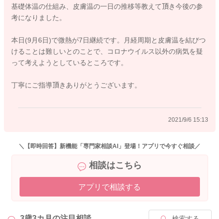
基礎体温の仕組み、皮膚温の一日の推移等教えて頂き今後の参
差は個人差がありますがほぼ1℃以内です。
考になりました。
月経周期でいうと、月経が始まると約2週間は基礎体温が下がっ
本日(9月6日)で微熱が7日継続です。月経周期と皮膚温を結びつ
て低温期になります。排卵すると基礎体温は上昇し、次の月経
けることは難しいとのことで、コロナウイルス以外の病気を疑
までの約2週間は高温期が続きます。低温期に比べて0.3～0.6℃
って考えようとしているところです。
くらい基礎体温が上昇し、それが月経前まで10～14日間くらい
続きます。
丁寧にご指導頂きありがとうございます。
2週間たっても高温期が続き、月経にならなければ、妊娠の可能
性はありますが、これについては体温だけで断定することはで
きませんし、検査してみないとわかりません。
2021/9/6 15:13
今回の体温の変化が、月経周期によるものか否かは、測定値が
基礎体温なのか、皮膚温なのか、室温湿度の高い時期や環境で
＼【即時回答】新機能「専門家相談AI」登場！アプリで今すぐ相談／
測定されたものなのか、一定の同じ時間帯や環境で測定された
相談はこちら
ものなのか、これまでも正常な排卵が行われていたのか等にも
よりますので、判断しがたいです。
アプリで相談する
3歳3カ月の
注目相談
検索する