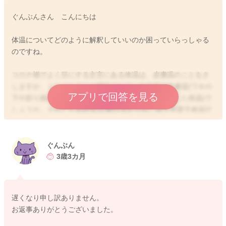
ぐんぶんさん こんにちは
体温についてどのように解釈していいのか困っていらっしゃる
のですね。
コロナ禍でよく目にする文言にある体温は、皮膚温のことをさ
しますが、ぐんぶんさんが測定されている体温は皮膚温(ワキの
アプリで回答を見る
下や折り曲げたヒジの間などに体温計を挟んで測定した体温)で
しょうか、それとも基礎体温(朝目覚める前に婦人用電子体温計
などで測定した体温)でしょうか。
それによって、判断は異なるでしょう。
ぐんぶん
基礎体温は体内の温度なので、基礎体温のほうが皮膚温よりも
3歳3カ月
高いです。なので、もし測定された体温が基礎体温であれば、
皮膚温を測定して、その値を発熱や微熱の判断にされたほうが
よいでしょう。
遅くなり申し訳ありません。
お返事ありがとうございました。
体温は、一般的に朝がもっとも低く、夕方にかけ徐々に上がっ
て行き、夜にかけて徐々にまた下がっていきます。1日の体温の