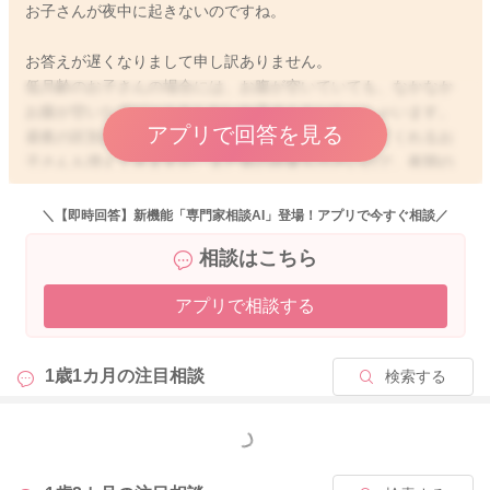
お子さんが夜中に起きないのですね。
お答えが遅くなりまして申し訳ありません。
低月齢のお子さんの場合には、お腹が空いていても、なかなか
お腹が空いたアピールをしないお子さんもいらっしゃいます。
アプリで回答を見る
昼夜の区別がついてくると、比較的夜まとまって寝てくれるお
子さんも増えてきますが、まだ胃の容量も小さいので、夜間の
授乳回数が減ると、1日のトータル哺乳量が減ってしまい、体重
増加が緩やかになってしまうことがあります。また、おっぱい
＼【即時回答】新機能「専門家相談AI」登場！アプリで今すぐ相談／
の分泌も、間隔が空くことで、減ってきてしまう可能性があり
相談はこちら
ます。ですので、お子さんがあまり欲しがらなかったとして
も、4〜5時間に1回程度は授乳なさった方がいいかと思います
アプリで相談する
よ。まだ腎臓の機能が未熟なので、膀胱に溜めたり、おしっこ
を濃縮して出せない時期です。夜中にも頻回におしっこをたく
さん出すことが通常です。夜中におしっこがあまり出ていない
1歳1カ月の
注目相談
検索する
ということであれば、おそらくお子さんの哺乳量が足りていな
いのだと思いますよ。ですので、お子さんの満腹中枢が発達し
てくると言われる生後2〜3ヶ月が過ぎるまでは、夜中も3時間お
もっと見る
きに起こして授乳をなさってくださいね。