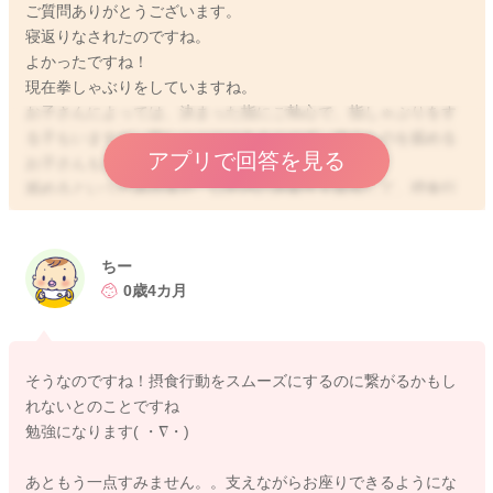
ご質問ありがとうございます。
寝返りなされたのですね。
よかったですね！
現在拳しゃぶりをしていますね。
お子さんによっては、決まった指にご執心で、指しゃぶりをす
る子もいますが、指しゃぶりはあまりせず、他のものを舐める
アプリで回答を見る
お子さんもたくさんいますよ。
舐めるという行為自体が、口腔内の過敏性を緩和して、摂食行
動をスムーズにしていくとも言われていますので今のまま見守
っていただけたらと思いますよ。よろしくお願いします！
ちー
0歳4カ月
2020/8/7 10:25
そうなのですね！摂食行動をスムーズにするのに繋がるかもし
れないとのことですね
勉強になります( ・∇・)
あともう一点すみません。。支えながらお座りできるようにな