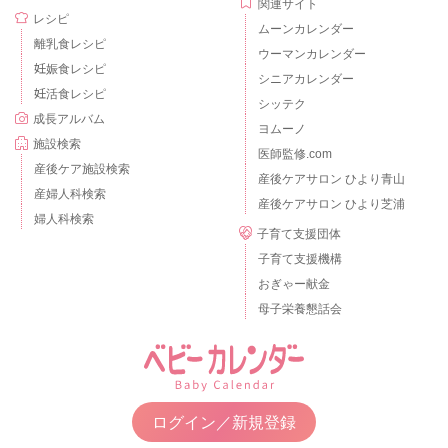
関連サイト
レシピ
ムーンカレンダー
離乳食レシピ
ウーマンカレンダー
妊娠食レシピ
シニアカレンダー
妊活食レシピ
シッテク
成長アルバム
ヨムーノ
施設検索
医師監修.com
産後ケア施設検索
産後ケアサロン ひより青山
産婦人科検索
産後ケアサロン ひより芝浦
婦人科検索
子育て支援団体
子育て支援機構
おぎゃー献金
母子栄養懇話会
ログイン／新規登録