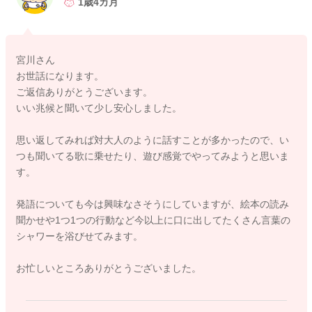
1歳4カ月
歩き出したことについてですが、Poriさんの視点であっていると
思います。
自信が持てるようになったので、一歩自分で踏み出せるように
宮川さん
なっているのだと思いますよ。
お世話になります。
ご返信ありがとうございます。
言葉もたくさんの言葉のシャワーを浴びることであふれ出てく
いい兆候と聞いて少し安心しました。
るようになると言われることがあります。
読ませて頂いた様子から、娘さんなりに理解をしてきているか
思い返してみれば対大人のように話すことが多かったので、い
ら喃語でも言葉を発しようとしてきているのかなと思います。
つも聞いてる歌に乗せたり、遊び感覚でやってみようと思いま
いい兆候なのではないかなと思いますよ。
す。
引き続き関わりを持っていただけたらと思います。
発語についても今は興味なさそうにしていますが、絵本の読み
聞かせや1つ1つの行動など今以上に口に出してたくさん言葉の
どうぞよろしくお願いします。
シャワーを浴びせてみます。
お忙しいところありがとうございました。
2021/8/26 18:37