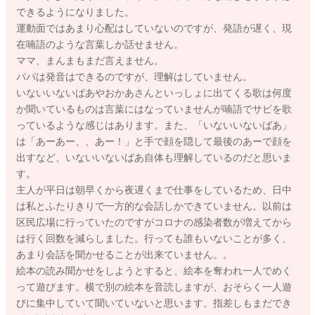
できるようになりました。
運動面ではあまり心配はしていないのですが、発語が遅く、現
在喃語のような言葉しか話せません。
ママ、まんまもまだ言えません。
パパは発音はできるのですが、理解はしていません。
いないいないばあやおかあさんといっしょに出てくる歌は何度
か聞いているものは言葉にはなっていませんが喃語でサビを歌
っているような感じはあります。また、「いないいないばあ」
は「あーあー、、あー！」と手で顔を隠して最後のあーで顔を
出すなど、いないいないばあ自体も理解しているのだと思いま
す。
主人が平日は朝早くから夜遅くまで仕事をしているため、日中
は私とふたりきりで一方的な会話しかできていません。以前は
区民広場に行っていたのですがコロナの感染者数が増えてから
は行く回数を減らしました。行っても誰もいないことが多く、
あまり会話を聞かせることが出来ていません。。
絵本の読み聞かせをしようとすると、絵本を奪われ一人でめく
って遊びます。横で別の絵本を音読しますが、おそらく一人遊
びに集中していて聞いていないと思います。指差しもまだでき