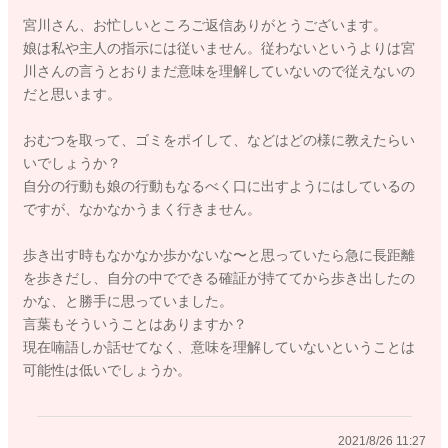
ら、今度は娘さんが言葉を発していくようになることが増えて
宮川さん、お忙しいところご返信ありがとうございます。
くると思います。
娘は私や主人の指示には従いません。従わないというよりは宮
2歳になると言葉が急に増えるお子さんも多いですよ。
川さんの言うとおりまだ意味を理解していないので従えないの
私の娘もそうでした。
だと思います。
ゆっくりで言葉がなかなか出なかったですが、2歳を超えるとた
くさん出てくるようになりましたよ。
おむつを取って、ゴミをポイして、などはどの様に教えたらい
今実践されているように、たくさん話しかけていただくことを
いでしょうか？
続けていただくといいと思いますよ。
自分の行動も娘の行動もなるべく口に出すようにはしているの
週末にご家族皆さんが揃う時には、お話をしている様子をたく
ですが、なかなかうまく行きません。
さん見せてあげるのもいいと思います。
歩き出す時もなかなか歩かないな〜と思っていたら急に長距離
よかったら参考になさってみてください。
を歩きだし、自分の中でできる確証が持ててから歩き出したの
どうぞよろしくお願いします。
かな、と勝手に思っていました。
言葉もそういうことはありますか？
現在喃語しか話せてなく、意味を理解していないということは
可能性は低いでしょうか。
2021/8/26 10:27
2021/8/26 11:27