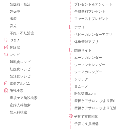
妊娠前・妊活
プレゼント＆アンケート
妊娠中
全員無料プレゼント
出産
ファーストプレゼント
育児
アプリ
不妊・不妊治療
ベビーカレンダーアプリ
Ｑ＆Ａ
体重管理アプリ
体験談
関連サイト
レシピ
ムーンカレンダー
離乳食レシピ
ウーマンカレンダー
妊娠食レシピ
シニアカレンダー
妊活食レシピ
シッテク
成長アルバム
ヨムーノ
施設検索
医師監修.com
産後ケア施設検索
産後ケアサロン ひより青山
産婦人科検索
産後ケアサロン ひより芝浦
婦人科検索
子育て支援団体
子育て支援機構