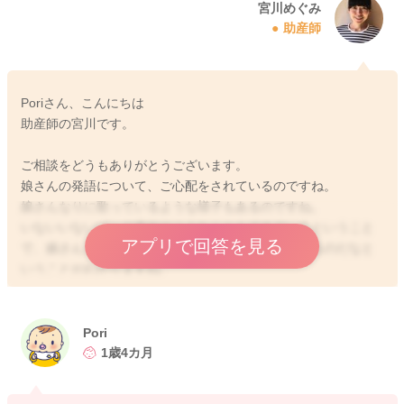
宮川めぐみ
助産師
Poriさん、こんにちは
助産師の宮川です。
ご相談をどうもありがとうございます。
娘さんの発語について、ご心配をされているのですね。
娘さんなりに歌っているような様子もあるのですね。
いないいないばぁの真似のようなこともできているということ
アプリで回答を見る
で、娘さんもおしゃべりをしようとする気持ちがあるのだなと
いうことがわかりますね。
言葉の発達に関して、順序としてまずは言葉の理解をしてから
発語になっていきますよ。
Poriさんの簡単な指示に従うことができますか？例えば、ゴミを
Pori
ポイしてきて〜やオムツとって〜など聞いてくれますか？
1歳4カ月
こちらの話していることを理解してきてくれているようでした