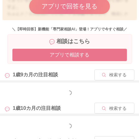
アプリで回答を見る
すよ。
ちゃんとこちらの話していることを理解できていて、指示した
ことができたりとやりとりができていることもあるようなの
で、引き続き様子を見ていてもらってもいいと思いますよ。
＼【即時回答】新機能「専門家相談AI」登場！アプリで今すぐ相談／
相談はこちら
なんでも「ワンワン」になってしまうことは多いように思いま
す。
アプリで相談する
ワンワンと鳴くからワンワンなんだよと見た目だけではなく、
鳴いて吠えている様子も一緒に見ながら伝えられるような機会
が増えてくると違ってくるのではないかと思いました。
1歳9カ月の
注目相談
検索する
またかかりつけの先生にもご相談いただけたらと思います。
どうぞよろしくお願いします。
もっと見る
1歳10カ月の
注目相談
検索する
2020/8/6 23:51
もっと見る