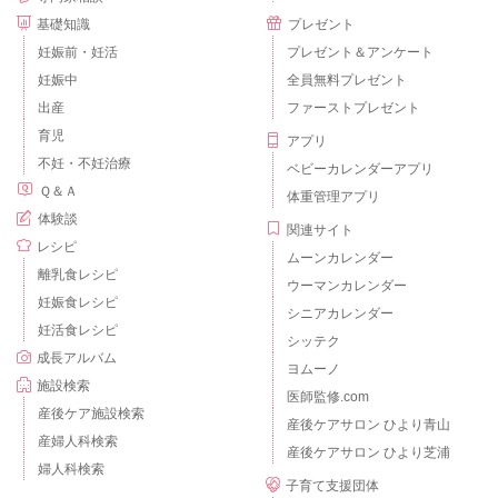
基礎知識
プレゼント
妊娠前・妊活
プレゼント＆アンケート
妊娠中
全員無料プレゼント
出産
ファーストプレゼント
育児
アプリ
不妊・不妊治療
ベビーカレンダーアプリ
Ｑ＆Ａ
体重管理アプリ
体験談
関連サイト
レシピ
ムーンカレンダー
離乳食レシピ
ウーマンカレンダー
妊娠食レシピ
シニアカレンダー
妊活食レシピ
シッテク
成長アルバム
ヨムーノ
施設検索
医師監修.com
産後ケア施設検索
産後ケアサロン ひより青山
産婦人科検索
産後ケアサロン ひより芝浦
婦人科検索
子育て支援団体