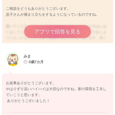
ご相談をどうもありがとうございます。
息子さんが捕まり立ちをするようになっているのですね。
書いてくださったようにできれば、たくさんズリバイやはいは
アプリで回答を見る
いをしてくれる方が体幹もしっかりとしますし、立って歩くよ
うになってもバランス良く転倒も少なくなると思います。早く
からすると転んでしまうことも多くなるかもしれません。
できればすぐにつかまりたちができなくなるように、可能な限
みま
り家具を移動されてみるといいと思います。
0歳7カ月
まただだっ広いところに連れ出すようにもして、たくさんズリ
バイあやはいはいをする機会を与えてあげるといいと思います
よ。
お返事ありがとうございます。
お家の環境的でも難しいこともあるかもしれないのですが、可
やはりずり這いハイハイは大切なのですね。家の環境を工夫し
能なところで調整をしてみていただけたらと思います。
ていこうと思います。
どうぞよろしくお願いします。
ありがとうございました！