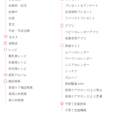
妊娠前・妊活
プレゼント＆アンケート
妊娠中
全員無料プレゼント
出産
ファーストプレゼント
育児
アプリ
不妊・不妊治療
ベビーカレンダーアプリ
Ｑ＆Ａ
体重管理アプリ
体験談
関連サイト
レシピ
ムーンカレンダー
離乳食レシピ
ウーマンカレンダー
妊娠食レシピ
シニアカレンダー
妊活食レシピ
シッテク
成長アルバム
ヨムーノ
施設検索
医師監修.com
産後ケア施設検索
産後ケアサロン ひより青山
産婦人科検索
産後ケアサロン ひより芝浦
婦人科検索
子育て支援団体
子育て支援機構