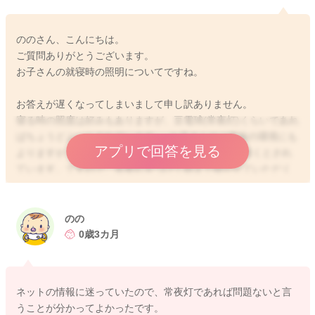
ののさん、こんにちは。
ご質問ありがとうございます。
お子さんの就寝時の照明についてですね。
お答えが遅くなってしまいまして申し訳ありません。
寝る時の照度は好みもありますが、豆電球(常夜灯)くらいであれ
ばちょうどよいとされています。 お子さんやご家族の環境にも
アプリで回答を見る
よりますが、薄明かり程度の照度が人間は一番落ち着くとされ
ています。ですので、常夜灯をつけて朝まで寝かせていただく
のは問題ないですよ。真っ暗ですと、怖がってなかなか寝なく
なってしまうお子さんもいらっしゃいますので、お子さんの好
みで構いませんよ。
のの
0歳3カ月
2021/8/27 14:07
ネットの情報に迷っていたので、常夜灯であれば問題ないと言
うことが分かってよかったです。