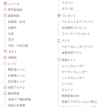
マガジン
ニュース
タウン誌
専門家相談
基礎知識
プレゼント
妊娠前・妊活
プレゼント＆アンケート
妊娠中
全員無料プレゼント
出産
ファーストプレゼント
育児
アプリ
不妊・不妊治療
ベビーカレンダーアプリ
Ｑ＆Ａ
体重管理アプリ
体験談
関連サイト
レシピ
ムーンカレンダー
離乳食レシピ
ウーマンカレンダー
妊娠食レシピ
シニアカレンダー
妊活食レシピ
シッテク
成長アルバム
ヨムーノ
施設検索
医師監修.com
産後ケア施設検索
産後ケアサロン ひより青山
産婦人科検索