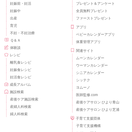
妊娠前・妊活
プレゼント＆アンケート
妊娠中
全員無料プレゼント
出産
ファーストプレゼント
育児
アプリ
不妊・不妊治療
ベビーカレンダーアプリ
Ｑ＆Ａ
体重管理アプリ
体験談
関連サイト
レシピ
ムーンカレンダー
離乳食レシピ
ウーマンカレンダー
妊娠食レシピ
シニアカレンダー
妊活食レシピ
シッテク
成長アルバム
ヨムーノ
施設検索
医師監修.com
産後ケア施設検索
産後ケアサロン ひより青山
産婦人科検索
産後ケアサロン ひより芝浦
婦人科検索
子育て支援団体
子育て支援機構