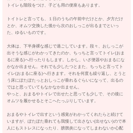
トイレも階段をつけ、子ども用の便座もあります。
トイトレと言っても、１日のうちの午前中だけとか、夕方だけ
とか、オムツ交換した後から次のおしっこが出るまでといっ
た、ゆるいものです。
大体は、下半身裸な感じで過ごしています。段々、おしっこが
出そうな感じがわかってきたのか、ちっちと言ってトイレ(おま
るに座る)へ行ったりもします。しかし、いざ便器やおまるにな
かなか出ません。それでも少したつとまた、ちっちと言ってト
イレ(おまるに座る)へ行きます。それを何度も繰り返し、とうと
う床にぽたぽたっとおしっこが垂れるぐらいになって、出るの
ではと思っていてもなかなか出ません。
やっと、おまるやトイレで出せたと思っても少しで、その後に
オムツを履かせるとそこへたっぷりしています。
おまるやトイレで出すという感覚がわかってくれたらと続けて
いますが、ぽたぽた垂れても我慢して出さない(出せない)ので本
人にもストレスになったり、膀胱炎になってしまわないか心配