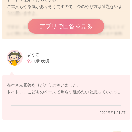
ご本人もやる気がありそうですので、今のやり方は問題ないよ
うに思いますよ。
アプリで回答を見る
ですが、お子さんは、まだ2歳前ですし、膀胱容量が少なくトイ
レに間に合わない、おしっこがあるという感覚自体がまだ未熟
など身体的な要素が未発達なことがありますので、トイレトレ
ーニングは焦らない事が何よりも重要です。
これらの機能は、3歳くらいになると確立してきます。
ようこ
3歳健診でもオムツのお子さんはたくさんいます。
1歳9カ月
個人差がありますので、お子さんの様子をよく見守りながら、
トイレトレーニングのやり方を探しながらやっていけばよいで
在本さん回答ありがとうございました。
すし、うまくいかなければ次の夏シーズンまで待っても構わな
トイトレ、こどものペースで焦らず進めたいと思っています。
いですよ。
2021/8/11 21:37
2021/8/11 18:41