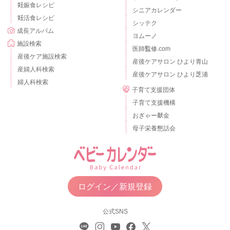
妊娠食レシピ
シニアカレンダー
妊活食レシピ
シッテク
成長アルバム
ヨムーノ
施設検索
医師監修.com
産後ケア施設検索
産後ケアサロン ひより青山
産婦人科検索
産後ケアサロン ひより芝浦
婦人科検索
子育て支援団体
子育て支援機構
おぎゃー献金
母子栄養懇話会
ログイン／新規登録
公式SNS