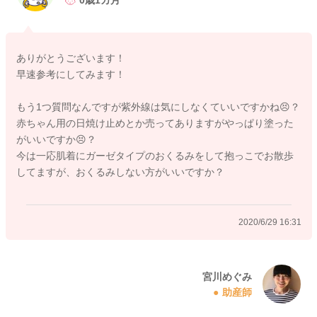
0歳1カ月
多少ぐずっていてもお外に出ることで落ち着いてくれることも
ありますので、そのようなタイミングで連れ出してあげるのも
いいと思いますよ。
ありがとうございます！
寝ていても、少し起こしてしまうこともあるかもしれません
早速参考にしてみます！
が、そのあとのことを考えても今しか出るタイミングがないと
いうことでしたら、寝ていてもお出かけされてもいいと思いま
もう1つ質問なんですが紫外線は気にしなくていいですかね😣？
すよ。出かけているうちにまた眠るようになるかと思います。
赤ちゃん用の日焼け止めとか売ってありますがやっぱり塗った
こゆきさんの体調も見ていただきつつ、時間を少しずつ伸ばし
がいいですか😣？
ていかれるといいですよ。5分でなくても10分15分ぐらいか
今は一応肌着にガーゼタイプのおくるみをして抱っこでお散歩
ら、ご近所を少しお散歩してみることから始めていただくので
してますが、おくるみしない方がいいですか？
いいと思います。気分転換に無理のない程度にしてみてくださ
いね。
その時の暑さや体調にもよると思いますので、ご自身の感覚を
2020/6/29 16:31
大切にしていただくのでいいと思いますよ。
そして服装ですが、これからは何をどうしていても暑いと思い
ます。
宮川めぐみ
助産師
抱っこ紐でしたら、中は肌着とかでお出かけをされてもいいと
思いますよ。お店の中に入って冷房で冷えすぎないように上か