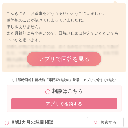
らおくるみなどで冷えないようにされるといいと思います。足
が出ていることで冷えてしまうこともありますのでレッグウォ
こゆきさん、お返事をどうもありがとうございました。
ーアーを履かせてあげて保温ができるようにするのもいいと思
紫外線のことが抜けてしまっていましたね。
いますよ。またお外に行ったらお包みなどを外してあげるとい
申し訳ありません。
いと思いますよ。
まだ月齢的にも小さいので、日焼け止めは控えていただいても
ベビーカーでもアスファルトに近いため、暑くなりますので薄
いいかと思います。
着にさせてあげたり、濡れたタオルなどで拭いてあげるように
日差しが気になるときには、おくるみなどで日よけをしてあげ
することでも熱が逃げるようになりますのでいいと思います
たり、一緒に日傘に入っていただくのでいいですよ。それで日
よ。
アプリで回答を見る
焼けは防げます。
よかったら参考になさってみてください。
よかったら参考になさってみてください。
どうぞよろしくお願いします。
どうぞよろしくお願いします。
＼【即時回答】新機能「専門家相談AI」登場！アプリで今すぐ相談／
相談はこちら
2020/6/29 12:25
アプリで相談する
2020/6/29 16:50
0歳1カ月の
注目相談
検索する