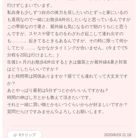
行けずじまいでいます。
私自身も少しずつ自分の体力を戻したいのとずっと家にいるの
も退屈なので一緒にお散歩&外出したいなと思っているんですが
この季節なので暑さ、紫外線も気になるので朝のうちにと思う
んですが、スヤスヤ寝てるのをわざわざ起こして連れ出すの
も………。起きてるときもあるんですが、その時に限って何か
してたり……。なかなかタイミングが合いません。(今までで5
分程を2回は行けました。)
生後1ヶ月のお散歩&外出するときは服装とか紫外線&暑さ対策
はどうしたらいいですか？
また時間帯は関係ありますか？寝てても連れてって大丈夫です
か？
あとやっぱり最初は5分ずつとかがいいんですかね？
時間の伸ばし方とかも教えて頂きたいです。
それと一緒に買い物とかもいつぐらいからが好ましいですか？
質問だらけですみません💦よろしくお願いします。
0
クリップ
2020/6/29 11:18