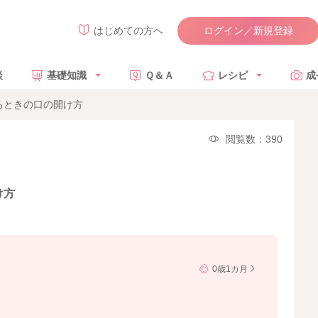
ログイン／新規登録
はじめての方へ
談
基礎知識
Ｑ＆Ａ
レシピ
成
るときの口の開け方
閲覧数：390
け方
0歳1カ月