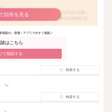
せん。
んの乳首の大きさに対して、お口が小さいお子さんも多い
で回答を見る
すね。最初はお子さんの顎の力を使って飲まなければいけ
多いです。ですが、根気強く練習して、お子さんの成長と
てくると、おっぱいを飲めるようになってきますよ。おっ
家相談AI」登場！アプリで今すぐ相談／
子さんがお口を大きく開けてくれないということもありま
もあるかも知れません。また、乳頭や乳輪が硬かったり、
相談はこちら
ります。乳頭が短かったり、硬かったりすると、お子さん
結局頑張ってもほとんど飲み取れていないということにも
リで相談する
いかもしれませんね。乳頭は硬ければ硬いほど、お子さん
高まります。乳頭はマッサージをすることで、徐々に柔ら
ただくといいかと思いますよ。柔らかいおっぱいはお口に
検索する
きには、マッサージをこまめになさってみてくださいね。
の字にしていただき、爪の先が白くなるくらいの力加減
っと見る
い。圧迫することに慣れてきたら、圧迫したまま指をずら
痛みがあるかと思いますが、徐々に慣れてきますし、乳頭
検索する
ます。お試しになってみてくださいね。また、お子さんが
ていいかと思います。搾乳でもおっぱいをあげることには
かく、伸展も良くなるので、飲みやすくなります。1日に
っと見る