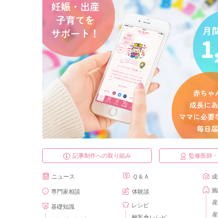
記事制作への取り組み
監修医師
ニュース
Ｑ＆Ａ
成
施
専門家相談
体験談
産
レシピ
基礎知識
産
離乳食レシピ