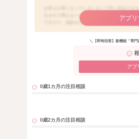
お答えが遅くなってしまいまして申し訳ありま
生まれて間もないお子さんですと、まだママさ
アプリ
ですので、浅飲みになってしまうことがありま
ないおっぱいは、あまり上手に飲めないことも
ともに、お口が大きくなったり、顎の力がつい
＼【即時回答】新機能「専門
ぱいがうまく飲めない原因として、もちろんお
すが、低月齢のお子さんですと、ある程度限界
乳首の伸展が悪く、飲みにくいという場合もあ
はおっぱいを飲みにくいため、浅飲みになり、
アプ
なりがちですので、まず乳頭状態を整えるとい
に吸われる刺激でお傷ができてしまうリスクも
0歳1カ月の
注目相談
かくなりますので、こまめにマッサージしてい
含みやすくなりますので、浅飲みが気になると
マッサージの仕方としては、親指と人差し指をC
も
で、乳頭を色々な方向から圧迫してみてくださ
して、揉みほぐしてみてくださいね。最初はお
0歳2カ月の
注目相談
が柔らかくなると、お痛みも気にならなくなり
うまく飲んでくれないうちは、搾乳を併用され
変わりありませんよ。搾乳する事で、乳頭も柔ら
も