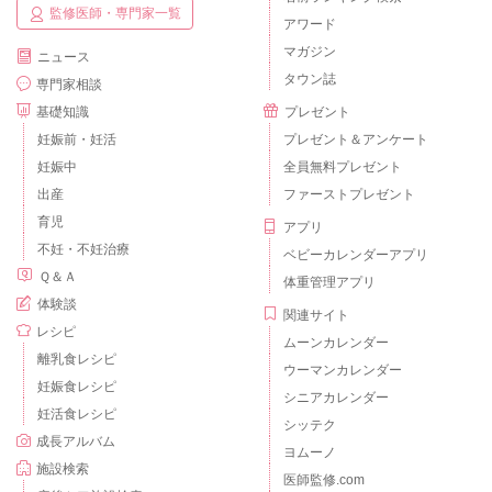
監修医師・専門家一覧
アワード
マガジン
ニュース
タウン誌
専門家相談
基礎知識
プレゼント
妊娠前・妊活
プレゼント＆アンケート
妊娠中
全員無料プレゼント
出産
ファーストプレゼント
育児
アプリ
不妊・不妊治療
ベビーカレンダーアプリ
Ｑ＆Ａ
体重管理アプリ
体験談
関連サイト
レシピ
ムーンカレンダー
離乳食レシピ
ウーマンカレンダー
妊娠食レシピ
シニアカレンダー
妊活食レシピ
シッテク
成長アルバム
ヨムーノ
施設検索
医師監修.com