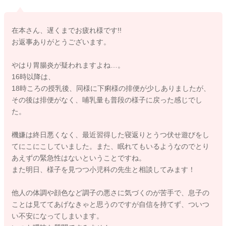
https://www.mhlw.go.jp/topics/2006/10/tp1010-3.html
在本さん、遅くまでお疲れ様です!!
お返事ありがとうございます。
とりあえず、眠れていて、寝る前に排尿があり、少量でも哺乳
ができていれば、明日朝の受診でもよさそうです。
やはり胃腸炎が疑われますよね…。
16時以降は、
ご検討くださいね。
18時ころの授乳後、同様に下痢様の排便が少しありましたが、
よろしくお願いします。
その後は排便がなく、哺乳量も普段の様子に戻った感じでし
た。
機嫌は終日悪くなく、最近習得した寝返りとうつ伏せ遊びをし
2020/8/4 23:09
てにこにこしていました。また、眠れてもいるようなのでとり
あえずの緊急性はないということですね。
また明日、様子を見つつ小児科の先生と相談してみます！
他人の体調や顔色など調子の悪さに気づくのが苦手で、息子の
ことは見ててあげなきゃと思うのですが自信を持てず、ついつ
い不安になってしまいます。