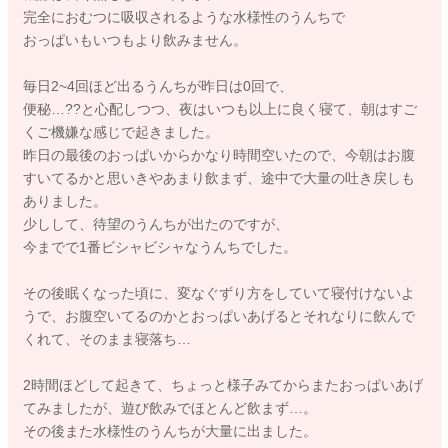
完全におむつに吸収されるような水様性のうんちで
おっぱいもいつもより飲みません。
毎日2~4回ほど出るうんちが昨日は0回で、
便秘…??と心配しつつ、夜はいつも以上に良く寝て、朝はすご
くご機嫌な感じで起きました。
昨日の最後のおっぱいからかなり時間空いたので、今朝はお腹
すいてるかと思いきやあまり飲まず、途中で大量の吐き戻しも
ありました。
少しして、待望のうんちが出たのですが、
今までで1番ビシャビシャなうんちでした。
その後眠くなった頃に、変なぐずり方をしていて寝付けないよ
うで、お腹空いてるのかとおっぱいあげるとそれなりに飲んで
くれて、そのまま寝落ち…
2時間ほどして起きて、ちょっと様子みてからまたおっぱいあげ
てみましたが、遊び飲みでほとんど飲まず…。
その後また水様性のうんちが大量に出ました。