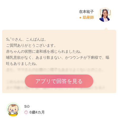
在本祐子
助産師
S｡˚✩さん、こんばんは。
ご質問ありがとうございます。
赤ちゃんの状態に違和感を感じられましたね。
哺乳意欲がなく、あまり飲まない、かつウンチが下痢様で、嘔
吐もありましたね。
また、ママさんのお腹のご様子もあまりよくないとのこと。
アプリで回答を見る
これらから考えますと胃腸炎の可能性がありそうです。
まだ月齢も浅いため、哺乳できないプラス下痢頻回となると、
脱水になってしまう可能性があります。
ぐったりしていなくて、排尿が夕方以降もあれば構いません
が、ご相談いただきました4時以降も全く排尿がなく不機嫌で、
S✩
哺乳できず、嘔吐下痢続くなど状況が悪そうであれば、小児救
0歳4カ月
急電話相談事業をご利用ください。