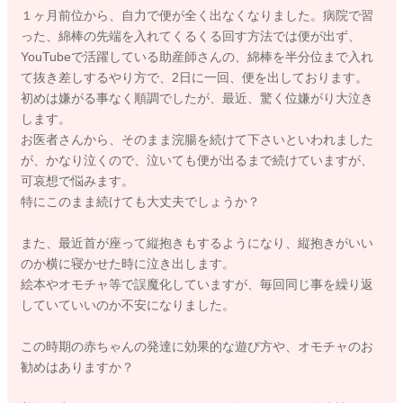
１ヶ月前位から、自力で便が全く出なくなりました。病院で習
った、綿棒の先端を入れてくるくる回す方法では便が出ず、
YouTubeで活躍している助産師さんの、綿棒を半分位まで入れ
て抜き差しするやり方で、2日に一回、便を出しております。
初めは嫌がる事なく順調でしたが、最近、驚く位嫌がり大泣き
します。
お医者さんから、そのまま浣腸を続けて下さいといわれました
が、かなり泣くので、泣いても便が出るまで続けていますが、
可哀想で悩みます。
特にこのまま続けても大丈夫でしょうか？
また、最近首が座って縦抱きもするようになり、縦抱きがいい
のか横に寝かせた時に泣き出します。
絵本やオモチャ等で誤魔化していますが、毎回同じ事を繰り返
していていいのか不安になりました。
この時期の赤ちゃんの発達に効果的な遊び方や、オモチャのお
勧めはありますか？