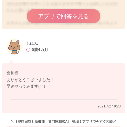
その上が滑りやすいこともありますので色々とお試しいただけ
たらと思います。
アプリで回答を見る
お子さんの背中側からお子さんの両肘を前に寄せてあげるよう
にするといいと思いますよ。そうすると目の前に手が揃うよう
になり、お顔があげやすくなります。手の使い方姿勢の安定の
変わってくると思います。
しほん
よかったら参考になさってみてください。
0歳4カ月
どうぞよろしくおねがいします。
宮川様
ありがとうございました！
2021/7/27 6:49
早速やってみます(^^)
2021/7/27 9:20
＼【即時回答】新機能「専門家相談AI」登場！アプリで今すぐ相談／