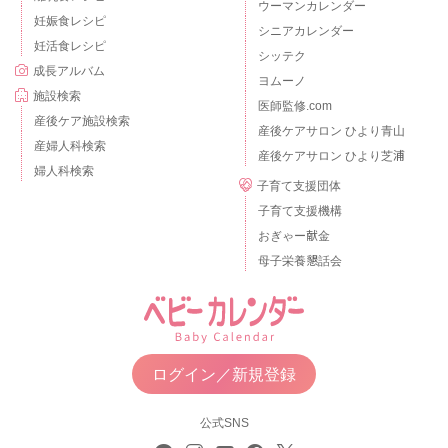
ウーマンカレンダー
妊娠食レシピ
シニアカレンダー
妊活食レシピ
シッテク
成長アルバム
ヨムーノ
施設検索
医師監修.com
産後ケア施設検索
産後ケアサロン ひより青山
産婦人科検索
産後ケアサロン ひより芝浦
婦人科検索
子育て支援団体
子育て支援機構
おぎゃー献金
母子栄養懇話会
ログイン／新規登録
公式SNS