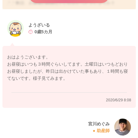
ここ数日、お昼寝の時間などいかがだったでしょうか？
いつものように21時ぐらいには寝てくれていたようですが、お
昼寝を遅い時間帯でしていたということはありますか？
日中の活動量、うつ伏せ遊びの時間を増やしてみてはいかがで
ようざいる
しょうか？お風呂の時間も少し気持ち長めにされてみるのもい
0歳5カ月
いと思いますよ。
おそらく一時的なことではないかなと思いました。
おはようございます。
よかったら参考になさってみてください。
お昼寝はいつも３時間ぐらいしてます。土曜日はいつもどおり
どうぞよろしくお願いします。
お昼寝しましたが、昨日は出かけていた事もあり、１時間も寝
てないです。様子見てみます。
2020/6/29 7:37
2020/6/29 8:08
宮川めぐみ
助産師