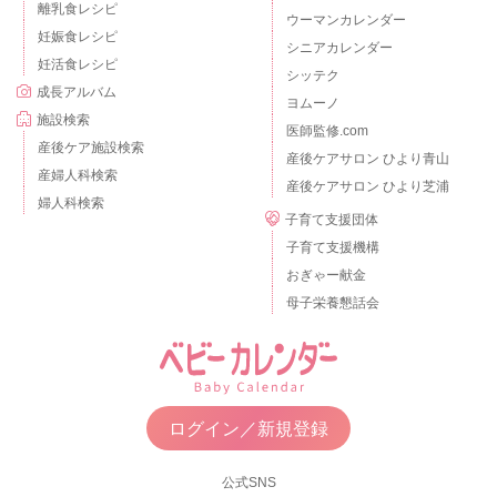
離乳食レシピ
ウーマンカレンダー
妊娠食レシピ
シニアカレンダー
妊活食レシピ
シッテク
成長アルバム
ヨムーノ
施設検索
医師監修.com
産後ケア施設検索
産後ケアサロン ひより青山
産婦人科検索
産後ケアサロン ひより芝浦
婦人科検索
子育て支援団体
子育て支援機構
おぎゃー献金
母子栄養懇話会
ログイン／新規登録
公式SNS