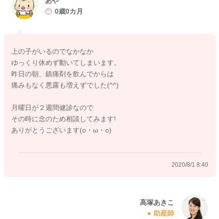
あや
だ時間がかかりますので、様々な刺激があり、疲れたり緊張し
0歳0カ月
たりすることで、一時的に悪露が増えたりする場合もあります
よ。ですが、痛み止めを飲まなければならないほどのお腹の痛
みがあるということですとお辛いですね。痛み止めを内服なさ
上の子がいるのでなかなか
って、落ち着かれていれば、しばらくご様子を見ていただいて
ゆっくり休めず動いてしまいます。
も良いですが、もし、身体がしんどい場合には、無理せず、授
昨日の朝、鎮痛剤を飲んでからは
乳もできる範囲で構いませんよ。一時的な悪露の増加やお腹の
痛みもなく悪露も増えずでした(^^)
痛みであれば、しばらくご様子を見ていただいていいかと思い
ますが、塊が出たり、お腹の痛みが続く、出血がどんどん増え
月曜日が２週間健診なので
るなどがあれば、お産をなさった産院でご相談くださいね。
その時に念のため相談してみます!
ありがとうございます(o・ω・o)
2020/8/1 0:49
2020/8/1 8:40
高塚あきこ
助産師