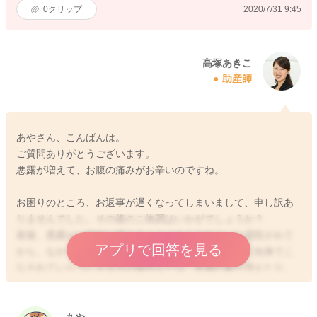
0
クリップ
2020/7/31 9:45
高塚あきこ
助産師
あやさん、こんばんは。
ご質問ありがとうございます。
悪露が増えて、お腹の痛みがお辛いのですね。
お困りのところ、お返事が遅くなってしまいまして、申し訳あ
りませんでした。その後のご体調はいかがでしょうか？
産後、悪露が一時的に増えることはありますよ。ご退院されて
アプリで回答を見る
から、なかなかゆっくりと休めずに、家事や育児もご自身でこ
なされていらっしゃる方の場合などは、悪露の量が増えたり、
悪露が長引くことがあります。また、身体の痛みがあったとい
うことですと、普段よりも動かれたりしたことがあったのでし
ょうか？産後は身体が疲れやすかったり、元に戻るまでにはま