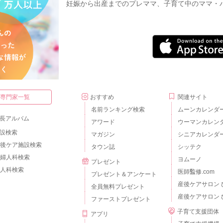
妊娠から出産までのプレママ、子育て中のママ・
・専門家一覧
おすすめ
関連サイト
名前ランキング検索
ムーンカレンダ
長アルバム
アワード
ウーマンカレン
設検索
マガジン
シニアカレンダ
後ケア施設検索
タウン誌
シッテク
婦人科検索
ヨムーノ
プレゼント
人科検索
医師監修.com
プレゼント＆アンケート
産後ケアサロン 
全員無料プレゼント
産後ケアサロン 
ファーストプレゼント
子育て支援団体
アプリ