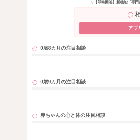
＼【即時回答】新機能「専門
アプ
0歳8カ月の
注目相談
も
0歳9カ月の
注目相談
も
赤ちゃんの心と体の
注目相談
も