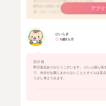
息子さんのうんちの硬さについてですね。
離乳食も順調に進んでいるようですね。
アプリ
暑くもなってきているので、お腹の方に水分が
水分も意識的にこまめに勧めてもらっているよ
ようなものを取り入れるようにしていただくの
るのもいいと思いますよ。
うんちを出すのにとても大変になってきている
ひいらぎ
いたり、調理にバターやオイルを少量使うよう
0歳8カ月
よかったら参考になさってみてください。
どうぞよろしくお願いします。
宮川 様
即日返信ありがとうございます。 だいぶ踏ん張
で、水分がお腹にまわらないこととオイルは盲
う少し考えてみます。