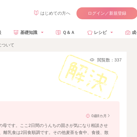
ログイン／新規登録
はじめての方へ
談
基礎知識
Ｑ＆Ａ
レシピ
成
について
閲覧数：337
0歳8カ月
の母です。ここ2日間のうんちの固さが気になり相談させ
後、離乳食は2回食順調です。その他麦茶を食中、食後、散