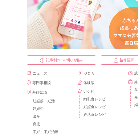
記事制作への取り組み
監修医師
ニュース
Ｑ＆Ａ
成
施
専門家相談
体験談
産
レシピ
基礎知識
産
離乳食レシピ
妊娠前・妊活
婦
妊娠食レシピ
妊娠中
妊活食レシピ
出産
育児
不妊・不妊治療