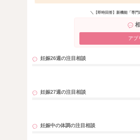
家族・親族がいる、肥満、妊娠中に体重が急増し
る、尿糖で頻繁に陽性が出るなどが挙げられて
＼【即時回答】新機能「専門
特に問題ないという方もたくさんいらっしゃい
果があると言われているものもありますが、そ
事を心がけていただいたり、召し上がる順番も野
時間前にはお食事は控えるなどをお試しいただ
アプ
って、お食事や生活スタイルなどの管理方法も
は、おかかりつけの産院でご確認なさってくだ
妊娠26週の
注目相談
も
妊娠27週の
注目相談
も
妊娠中の体調の
注目相談