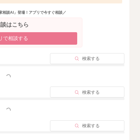
た、35歳以上の高齢出産、巨大児を出産した経験があ
います。一時的な血糖値が高めであっても、詳細な検査で
家相談AI」登場！アプリで今すぐ相談／
ますよ。お茶の種類や食材によっては、血糖値を下げる効
れも個人差があります。基本的には、バランスの良いお食
相談はこちら
菜など、血糖値を上げにくい食材から摂取なさる、寝る3
くと良いかもしれませんね。血糖コントロールの状態によ
リで相談する
異なりますので、まずは検査を受けられて、ご心配な点
さいね。
検索する
っと見る
2020/7/29 15:14
検索する
っと見る
検索する