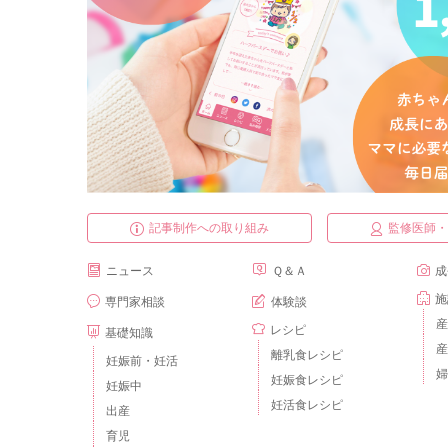
記事制作への取り組み
監修医師
ニュース
Ｑ＆Ａ
成
施
専門家相談
体験談
産
レシピ
基礎知識
産
離乳食レシピ
妊娠前・妊活
婦
妊娠食レシピ
妊娠中
妊活食レシピ
出産
育児