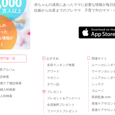
赤ちゃんの成長にあったママに必要な情報が毎日
妊娠から出産までのプレママ、子育て中のママ・
・専門家一覧
おすすめ
関連サイト
名前ランキング検索
ムーンカレンダ
長アルバム
アワード
ウーマンカレン
設検索
マガジン
シニアカレンダ
後ケア施設検索
タウン誌
シッテク
婦人科検索
ヨムーノ
プレゼント
人科検索
医師監修.com
プレゼント＆アンケート
産後ケアサロン 
全員無料プレゼント
産後ケアサロン 
ファーストプレゼント