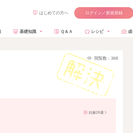
ログイン／新規登録
はじめての方へ
談
基礎知識
Ｑ＆Ａ
レシピ
成
閲覧数：368
妊娠26週
。
。