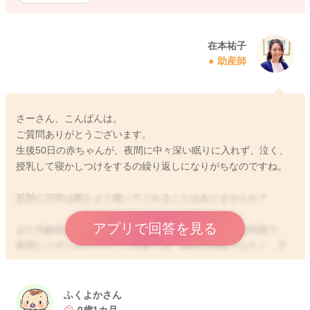
在本祐子
助産師
さーさん、こんばんは。
ご質問ありがとうございます。
生後50日の赤ちゃんが、夜間に中々深い眠りに入れず、泣く、
授乳して寝かしつけをするの繰り返しになりがちなのですね。
反対に日中は割とよく眠ってくれることはありませんか？
アプリで回答を見る
まだ月齢的には、夜間に深い眠りにつけない事がある時期で、
夜間にぐずりがひどいことの多くは、病的な問題ではなく、正
常な発達のお子さんに見られる成長過程の生理的な現象と考え
てよさそうです。
大体、生後3、4ヶ月位になってくると、日中に起きている時間
ふくよかさん
が長くなり、夜間に深い眠りに入りやすくなります。