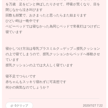
を万歳 足をピンと伸ばしたりさせて、呼吸が荒くなり、目を
閉じなから泣き叫びます
回数も頻繁で、おさまったと思ったらまた始まります
ひどい時は一晩中です
ベビーベッドでは寝なかった為同じベッドで常夜灯はつけずに
寝ています
寝かしつけ方法は母乳プラスミルク→ゲップ→授乳クッション
の上で寝てしまうので、授乳クッションからベッドへ移動させ
ています
授乳クッションの上では大人しく寝ています
寝不足でつらいです
赤ちゃんもスッキリ寝れずに可哀想です
何かの病気なのでしょうか？
0
クリップ
2020/7/27 7:22