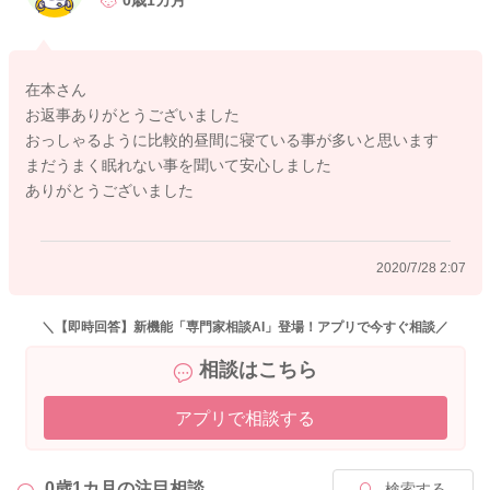
0歳1カ月
ママさんが寝不足になってしまい辛いですよね。
夜間に寝かしつけを頑張ろうと頑張りし過ぎず、日中にお子さ
在本さん
んが寝ているときにゴロゴロするなど、今の時期はこの様なも
お返事ありがとうございました
のだと割り切って、赤ちゃんに合わせてあげるとよいと思いま
おっしゃるように比較的昼間に寝ている事が多いと思います
す。
まだうまく眠れない事を聞いて安心しました
どうぞ、ご無理しないで、休めるときに休む様にしてください
ありがとうございました
ね。
家事など頑張り過ぎない様にしましょうね。
2020/7/28 2:07
2020/7/27 22:04
＼【即時回答】新機能「専門家相談AI」登場！アプリで今すぐ相談／
相談はこちら
アプリで相談する
0歳1カ月の
注目相談
検索する