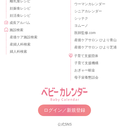
離乳食レシピ
ウーマンカレンダー
妊娠食レシピ
シニアカレンダー
妊活食レシピ
シッテク
成長アルバム
ヨムーノ
施設検索
医師監修.com
産後ケア施設検索
産後ケアサロン ひより青山
産婦人科検索
産後ケアサロン ひより芝浦
婦人科検索
子育て支援団体
子育て支援機構
おぎゃー献金
母子栄養懇話会
ログイン／新規登録
公式SNS