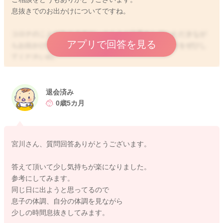
息抜きでのお出かけについてですね。
コロナのことがありますが、よくよく注意をしていただきなが
アプリで回答を見る
らお出かけをしていただいていいと思います。息抜きをぜひし
てくださいね。
ほんの数時間お出かけすることはそれほど悪いことだとは思い
ません。
必要なことになります。
退会済み
息子さんを連れてお出かけになって、ご実家に戻られてから預
0歳5カ月
けてお出かけされるということなのですよね？もしかすると同
じ日にするのは疲れてしまうこともあるかもしれませんので、
体調など様子を見ながらにしていただくのもいいかもしれませ
宮川さん、質問回答ありがとうございます。
ん。もちろん問題がないようでしたら、続けてでもいいと思い
ますよ
答えて頂いて少し気持ちが楽になりました。
参考にしてみます。
旦那さんも息子さんと関わる機会がないままだとずっとわから
同じ日に出ようと思ってるので
ないままで過ぎていくと思います。
息子の体調、自分の体調を見ながら
体を使った遊びをしていただくと喜ぶようにもなってきている
少しの時間息抜きしてみます。
と思いますので、旦那さんとのスキンシップも機会を増やせら