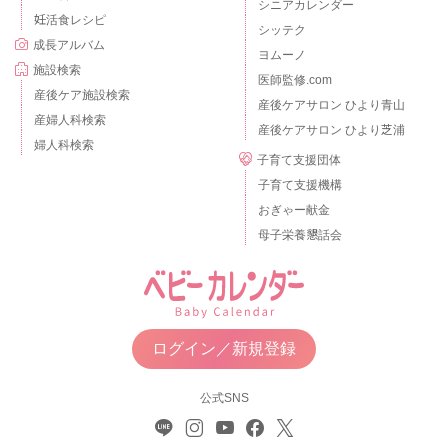
シニアカレンダー
妊活食レシピ
シッテク
成長アルバム
ヨムーノ
施設検索
医師監修.com
産後ケア施設検索
産後ケアサロン ひより青山
産婦人科検索
産後ケアサロン ひより芝浦
婦人科検索
子育て支援団体
子育て支援機構
おぎゃー献金
母子栄養懇話会
ログイン／新規登録
公式SNS