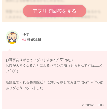
歪みによる影響もあるかもしれません。
アプリで回答を見る
骨盤ベルトをつけてみていただくことでも多少変化があるかも
しれません。そして妊婦さんを見てくれるような整骨院でも、
クッションなどを用いてうつ伏せの体制で見てくれるところも
ありますよ。
お近くでそのようなところがないのか探してみるのもいいかも
ゆず
しれません。
妊娠26週
よかったら参考になさってみてください。
どうぞよろしくお願いします。
お返事ありがとうございます(((o(*ﾟ▽ﾟ*)o)))
お腹が大きくなることによるバランス崩れもあるんですね.....〆
(＊ﾟ◇ﾟ)
2020/7/23 10:00
妊婦見てくれる整骨院近くに無いか探してみます(((o(*ﾟ▽ﾟ*)o)))
ありがとうございました
2020/7/23 10:03