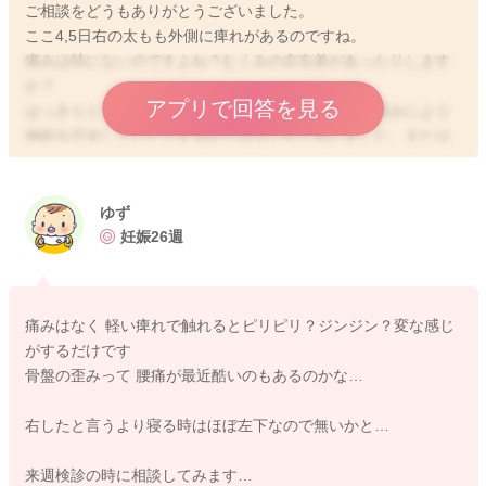
ご相談をどうもありがとうございました。
ここ4,5日右の太もも外側に痺れがあるのですね。
痛みは特にないのですよね？むくみの左右差があったりします
か？
アプリで回答を見る
はっきりとしたことはわからないのですが、骨盤の歪みにより
神経を圧迫していたりするのではないかと思いました。または
良く右側を下にして休まれていたということもないでしょう
か？
来週に健診があるということなので、その際に先生にもぜひご
ゆず
相談いただけたらと思います。
妊娠26週
どうぞよろしくお願いします。
痛みはなく 軽い痺れで触れるとピリピリ？ジンジン？変な感じ
がするだけです
骨盤の歪みって 腰痛が最近酷いのもあるのかな…
2020/7/22 23:34
右したと言うより寝る時はほぼ左下なので無いかと…
来週検診の時に相談してみます…