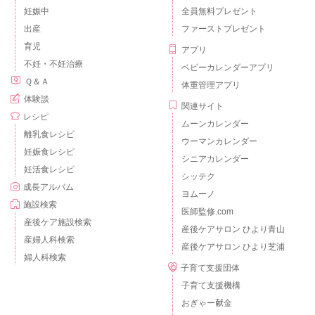
妊娠中
全員無料プレゼント
出産
ファーストプレゼント
育児
アプリ
不妊・不妊治療
ベビーカレンダーアプリ
Ｑ＆Ａ
体重管理アプリ
体験談
関連サイト
レシピ
ムーンカレンダー
離乳食レシピ
ウーマンカレンダー
妊娠食レシピ
シニアカレンダー
妊活食レシピ
シッテク
成長アルバム
ヨムーノ
施設検索
医師監修.com
産後ケア施設検索
産後ケアサロン ひより青山
産婦人科検索
産後ケアサロン ひより芝浦
婦人科検索
子育て支援団体
子育て支援機構
おぎゃー献金