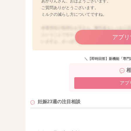
あかりんさん、おはようございます。
ご質問ありがとうございます。
ミルクの減らし方についてですね。
体重増加が順調なお子さん、離乳食もしっかり
ということですが、離乳食がしっかり召し上が
アプリ
いますよ。おっぱいも飲んでいるということで
飲ませてくださればいいかと思います。ミルク
ね。まだ1歳までは、おっぱいやミルクの液体栄
＼【即時回答】新機能「専門
離乳食が3回になって、しっかり3回召し上がれ
アプ
妊娠23週の
注目相談
も