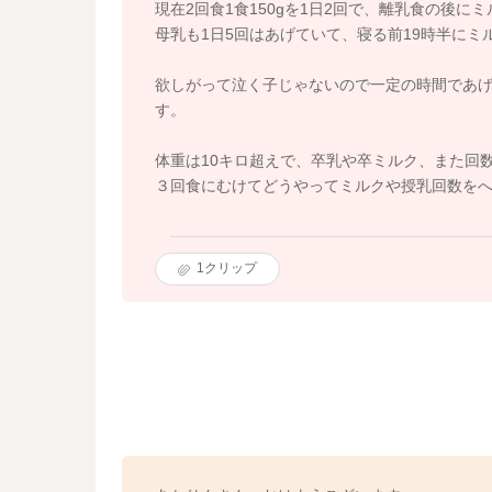
現在2回食1食150gを1日2回で、離乳食の後にミル
母乳も1日5回はあげていて、寝る前19時半にミル
欲しがって泣く子じゃないので一定の時間であ
す。
体重は10キロ超えで、卒乳や卒ミルク、また回
３回食にむけてどうやってミルクや授乳回数を
1
クリップ