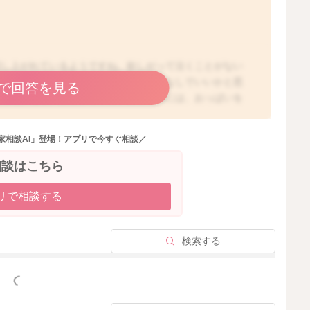
召し上がれているようですね。欲しがって泣くことがない
れているのであれば、離乳食後の授乳はなしでいいかと思
で回答を見る
すので、もし、欲しがることがある場合には、おっぱいを
は寝る前に飲ませていただいて、ご様子を見てください
養を必要とする時期と言われていますし、完全な断乳は、
家相談AI」登場！アプリで今すぐ相談／
るようになってからなさるといいかと思いますよ。
相談はこちら
リで相談する
2020/6/28 5:43
検索する
っと見る