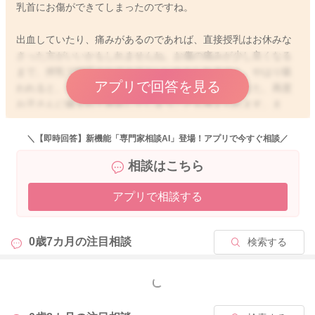
乳首にお傷ができてしまったのですね。
出血していたり、痛みがあるのであれば、直接授乳はお休みな
さった方がいいかもしれませんね。お傷の痛みが少し良くなる
まで、搾乳で対応されてみてもいいかもしれません。やはり吸
アプリで回答を見る
われると、その刺激でお傷の治りが遅くなったり、また、再度
お子さんに噛まれて悪化してしまうことも考えられます。ま
た、もし搾乳がしにくかったり、しんどい場合には、抱き方を
変えて授乳をなさってみると、お子さんのお口の当たる角度が
＼【即時回答】新機能「専門家相談AI」登場！アプリで今すぐ相談／
変わるので、痛みが分散されたり、軽減することもあります
相談はこちら
よ。よろしければお試しくださいね。
アプリで相談する
2020/7/23 11:59
0歳7カ月の
注目相談
検索する
もっと見る