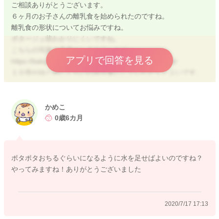
ご相談ありがとうございます。
６ヶ月のお子さんの離乳食を始められたのですね。
離乳食の形状についてお悩みですね。
ポタージュ状わかりにくいですね。
こちらの写真を参考にしてみてください。
アプリで回答を見る
https://baby-calendar.jp/baby-food/5months-6months/
１０倍がゆと同じくらいの水分量にしていただくとよいです。
かぼちゃは水分足してあげて、スプーンにのせたら、ぽたぽた
落ちるくらいに仕上げていただくと、食べやすいと思います
よ。
かめこ
解答で加熱する前に、水を足してあげて、一緒に加熱して食べ
0歳6カ月
る方が安心だと思います。
なめらかな状態であれば問題ありませんので、ブレンダーのみ
ポタポタおちるぐらいになるように水を足せばよいのですね？
で大丈夫ですよ。
やってみますね！ありがとうございました
よろしくお願いします。
2020/7/17 17:13
2020/7/17 9:24