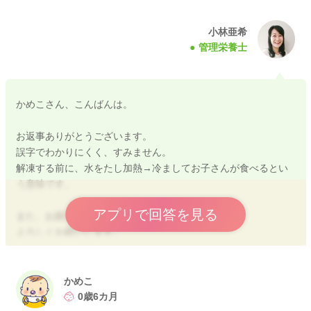
小林亜希
管理栄養士
かめこさん、こんばんは。
お返事ありがとうございます。
誤字でわかりにくく、すみません。
解凍する前に、水をたし加熱→冷ましてお子さんが食べるとい
う意味です。
アプリで回答を見る
また、お困りのことがあれば、お声がけください。
よろしくお願いします。
かめこ
2020/7/17 21:08
0歳6カ月