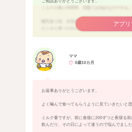
ご相談ありがとうございます。
ミルクの量と時間帯、回数でお悩みなのですね
離乳食３回、目安量食べられているお子さんと
アプリ
たくさん食べられるお子さんであれば、炭水化
増やして食べていただいて大丈夫ですよ。
たくさん食べられるお子さんは早食いであった
ので、こちらだけ気をつけてみてくださいね。
ママ
本題にうつります。
0歳10カ月
お住まいの地域の管理栄養士さんとお話する機
るようにお話があったのですね。
１０ヶ月のお子さんですので、お子さんが欲し
ただいていても問題ないかと思いますよ。
お返事ありがとうございます。
もともと、食後のミルクの量が減っていたとい
イミング、夜寝る前などで２～３回ミルクの時
よく噛んで食べてもらうように見ていきたいと
体重は真ん中くらいで問題ないとのこと安心で
ミルク量ですが、前に食後に200ずつと夜寝る前
合を増やしていく形になります。今までより、
飲んだり、その日によって違うので悩んでまし
ことですので、３食の量を増やしてあげて大丈