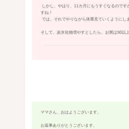
栄養が足りているかは、２００ｍｌを２～３回
しかし、やはり、11カ月にもうすぐなるのですが
重をはかります。１０～１５ｇ／日の増加がこ
すね！
いれば足りていると判断できますよ。
では、それでやりながら体重見ていくようにし
お子さんの体重の増加が緩やかなカーブを描け
ね。
そして、炭水化物増やすとしたら、お粥は90以
よろしくお願いします。
ママさん、おはようございます。
お返事ありがとうございます。