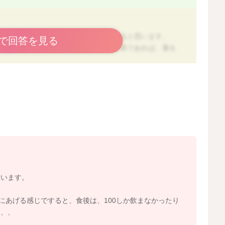
。
のこと、とても順調に進めていらっしゃると思います。
で回答を見る
物（お粥、パン、麺、いも類など）と野菜であれば、量を
り、柔らかめであまり噛まずに飲み込んでしま場合も多い
会があったのでしょうか？２００ｍｌを２～３回／日にす
がるのであれば、食後にそれぞれミルクの時間を作ってい
うことであれば、食事間（朝、昼の間、昼、夜の間）のタ
間をとっていただいてもよいです。
思います。
きますね。今後の進め方としては、３食でとれる栄養の割
にあげる感じですると、食後は、100しか飲まなかったり
２～３回に変えたことでミルクの摂取量が減っているとの
た、、
夫ですよ。