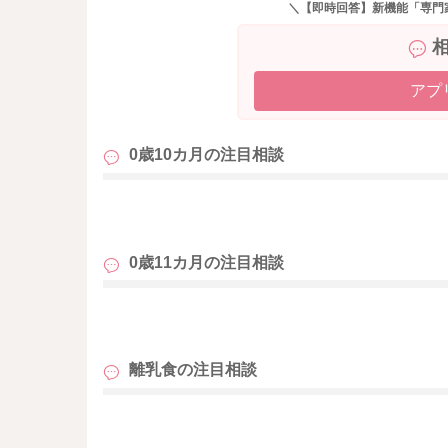
＼【即時回答】新機能「専門
アプ
0歳10カ月の
注目相談
も
0歳11カ月の
注目相談
も
離乳食の
注目相談
も