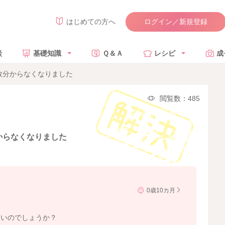
ログイン／新規登録
はじめての方へ
談
基礎知識
Ｑ＆Ａ
レシピ
成
数分からなくなりました
閲覧数：485
からなくなりました
0歳10カ月
良いのでしょうか？