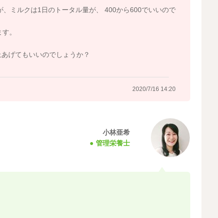
／日にしてから、２週間くらい様子をみていただいて、体
、ミルクは1日のトータル量が、 400から600でいいので
の時期の目安になりますので、１４０～２００ｇ増加して
ます。
るように、食事量とミルク量を調整していけるとよいです
上あげてもいいのでしょうか？
2020/7/16 14:20
2020/7/16 9:55
小林亜希
管理栄養士