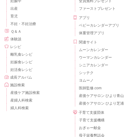
妊娠中
全員無料プレゼント
出産
ファーストプレゼント
育児
アプリ
不妊・不妊治療
ベビーカレンダーアプリ
Ｑ＆Ａ
体重管理アプリ
体験談
関連サイト
レシピ
ムーンカレンダー
離乳食レシピ
ウーマンカレンダー
妊娠食レシピ
シニアカレンダー
妊活食レシピ
シッテク
成長アルバム
ヨムーノ
施設検索
医師監修.com
産後ケア施設検索
産後ケアサロン ひより青山
産婦人科検索
産後ケアサロン ひより芝浦
婦人科検索
子育て支援団体
子育て支援機構
おぎゃー献金
母子栄養懇話会