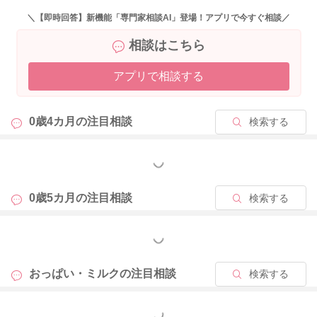
いこともあります。それならば間隔を短くしておっぱいだけで
＼【即時回答】新機能「専門家相談AI」登場！アプリで今すぐ相談／
も吸ってもらう時間をヒャしていただく方が量が稼げることが
相談はこちら
ありますよ。
また搾乳をするよりも実際に飲んでもらう方が量が多くなると
アプリで相談する
されています。なので実際にはまいさんが思っておられるより
も飲めていることが考えられますよ。もしまいさんがよけれ
ば、回数を増やしていただき、分泌をさらに促すように、哺乳
0歳4カ月の
注目相談
検索する
量を稼げるようにされてみてはいかがでしょうか？
よかったら参考になさってみてください。
もっと見る
どうぞよろしくお願いします。
0歳5カ月の
注目相談
検索する
もっと見る
2020/7/15 7:04
おっぱい・ミルクの
注目相談
検索する
もっと見る