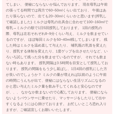
てしまい、 便秘にならないか悩んでおります。 現在母乳は午前
の張ってる時間では両方で60~50mlくらい出ており、 午後はあ
たり張らないので、出ても20~30mlくらいかと思います(搾乳し
て確認しました) ミルクは母乳の出具合に合わせて100~160mlで
母乳→ミルクの順で1日5回授乳しております。 1回の授乳の
際、母乳は左右それぞれ8~9分くらい与え、ミルクを飲ませてい
るのですが、 ほぼ毎回ミルクを50~40ml残してしまいます。 残
した時はミルクを温め直して与えたり、 哺乳瓶の乳首を変えた
り、授乳する体制を変えたり、1度ゲップを出させたりなど、い
ろいろ試して残った分を飲ませているのですが、 それでも飲ま
ない時もあります。 授乳間隔は3.5時間を目安として授乳してお
ります。 授乳の間隔をもう少し延ばし、1日4回の授乳にした方
が良いのでしょうか？ ミルクの量が増えれば以前のように午前
の時間にうんちが出て、便秘にはならない生活リズムになるの
かと思い与えたミルク量を飲み干してくれると安心なのです
が、、、 なかなか飲まないので心配しております。 便秘になら
ないようバウンサーに乗せたり、マッサージをしたりして出や
すくなるようには心掛けております。 お忙しいところ恐れ入り
ますが、ご確認宜しくお願いいたします。