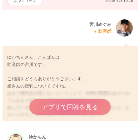
2
クリップ
2020/7/13 16:16
宮川めぐみ
助産師
ゆかちんさん、こんばんは
助産師の宮川です。
ご相談をどうもありがとうございます。
娘さんの授乳についてですね。
あまり哺乳欲が強くないということで、時間の間隔をあけてみ
てもあまり欲しがって飲まないのですね。
アプリで回答を見る
飲んでいる途中から出てくる量が多くて飲むのに疲れたり、む
せたりするようになるのではないかと思いました。
哺乳瓶の乳首のサイズを一つ前に戻してみていただくと、また
状況が変わってくることもあるのではないかなと思いました。
またおっぱいも遊びのみをしているようなので、ミルクでもそ
ゆかちん