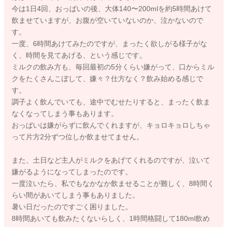
今は1日4回、おっぱいの後、大体140〜200mlを約5時間あけて
飲ませていますが、お腹が空いていないのか、泣かないので
す。
一度、6時間あけてみたのですが、まったく欲しがる様子がな
く、時間を見てあげる、という感じです。
ミルクの飲み方も、毎回最初の5分くらい嫌がって、口からミル
クをたくさんこぼして、嫌々？仕方なく？飲み始める感じで
す。
調子よく飲んでいても、途中でむせたりすると、まったく飲ま
なくなってしまう事もあります。
おっぱいは嫌がらずに飲んでくれますが、キョロキョロしちゃ
って片方2分ずつ位しか飲ませてません。
また、土日など主人がミルクをあげてくれるのですが、泣いて
嫌がるようになってしまったのです。
一度泣いたら、私でもなかなか飲ませることが難しく、8時間く
らい間があいてしまう事もありました。
暑い日だったのですごく困りました。
8時間あいても飲みたくないらしく、1時間格闘して180ml飲め