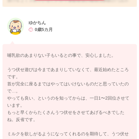
遊びをよくされていましたか？運動発達の獲得は経験のつみか
さで獲得していくと言われています。なので、床の上でたくさ
んゴロゴロして遊んでもらうことで変化してきますよ。
お腹もその分もっと減ってくるようになって、欲しがり方も変
ゆかちん
わるようになるかもしれません。
0歳5カ月
よかったら参考になさってみてください。
どうぞよろしくお願いします。
哺乳欲のあまりない子もいるとの事で、安心しました。
うつ伏せ遊びは今まであまりしていなくて、最近始めたところ
です。
2020/7/14 10:08
首が完全に座るまではやってはいけないものだと思っていたの
で…。
やっても良い、というのを知ってからは、一日1〜2回位させて
います。
もっと早くからたくさんうつ伏せをさせてあげるべきでした
ね。反省です。
ミルクを欲しがるようになってくれるのを期待して、うつ伏せ