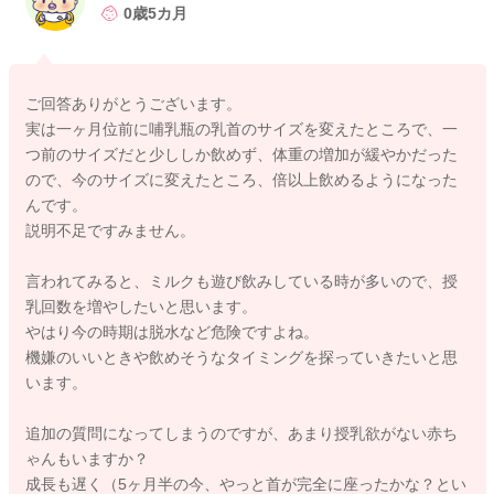
うなのかもしれません。（乳首のサイズの問題ではなく。）
0歳5カ月
遊びのみをしているようなのと時間を開けても飲む量がそれほ
ど変わらないのであれば、時間を見ながら間隔をあまり開けず
にあげていただく方がいいのではないかと思いました。（間隔
ご回答ありがとうございます。
をあけると回数が減り、哺乳量が減るようになります）量が少
実は一ヶ月位前に哺乳瓶の乳首のサイズを変えたところで、一
なくても回数を増やすことで哺乳量を稼げるようになると思い
つ前のサイズだと少ししか飲めず、体重の増加が緩やかだった
ます。
ので、今のサイズに変えたところ、倍以上飲めるようになった
おっぱいだけでも回数を増やしてみるのもいいと思いますよ。
んです。
ミルクも日中は3時間ごとぐらいにあげてみての量の変化を見て
説明不足ですみません。
みるのもいいのではないかと思いました。
キョロキョロしながら集中していないようだったら、無理せず
言われてみると、ミルクも遊び飲みしている時が多いので、授
に終わりにされるのもいいと思いますよ。
乳回数を増やしたいと思います。
やはり今の時期は脱水など危険ですよね。
1日極端に少ない日があったとしても今の時期は脱水や熱中症も
機嫌のいいときや飲めそうなタイミングを探っていきたいと思
気になりますので、時間を見ながら勧めてみたり、ちょこちょ
います。
こおっぱいを飲んでもらうようにされるのもいいと思います
よ。
追加の質問になってしまうのですが、あまり授乳欲がない赤ち
ゃんもいますか？
よかったら参考になさってみてください。
成長も遅く（5ヶ月半の今、やっと首が完全に座ったかな？とい
どうぞよろしくお願いします。