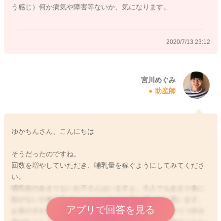
う感じ）何か病気や障害等ないか、気になります。
2020/7/13 23:12
2020/7/13 21:58
宮川めぐみ
助産師
ゆかちんさん、こんにちは
そうだったのですね。
回数を増やしていただき、哺乳量を稼ぐようにしてみてくださ
い。
哺乳欲のあまりないお子さんはいますよ。大人でもあまり食に
欲がない小食の方がいらっしゃるのと同じ感じだと思います。
アプリで回答を見る
お首のすわりがゆっくりだったということなのですがうつ伏せ